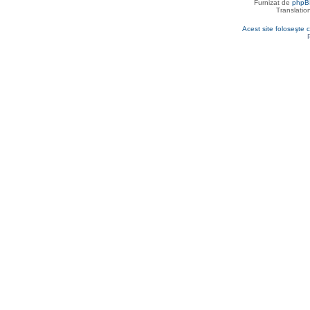
Furnizat de
phpB
Translatio
Acest site foloseşte c