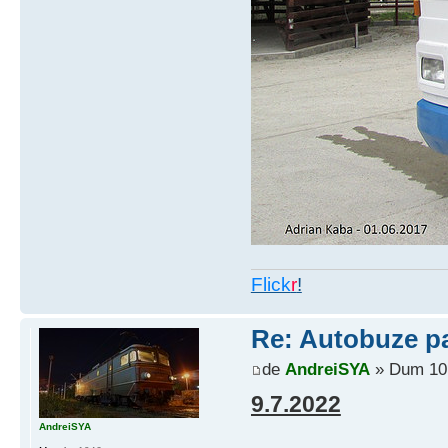
Flick
r
!
Re: Autobuze par
de
AndreiSYA
» Dum 10 
9.7.2022
AndreiSYA