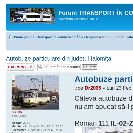
Forum TRANSPORT ÎN C
www.transport-in-comun.ro
Prima pagină
‹
Transport în comun România
‹
Regiunea III Sud
‹
Judeţul Ial
Autobuze particulare din judeţul Ialomiţa
Răspunde
Autobuze parti
de
Dr2005
» Lun 23 Feb 
Câteva autobuze di
nu am apucat să-l p
Dr2005
Site Admin
Roman 111
IL-02-
Mesaje:
2768
Membru din:
Dum 21 Oct 2012, 22:25
Localitate:
Bucureşti, Sector 6, Drumul