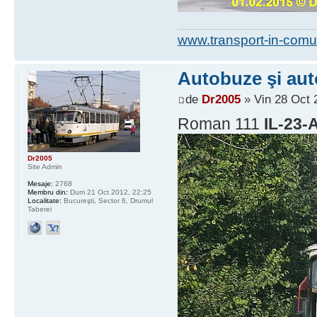
www.transport-in-comu
Autobuze şi auto
de
Dr2005
» Vin 28 Oct 
Roman 111
IL-23-
Dr2005
Site Admin
Mesaje:
2768
Membru din:
Dum 21 Oct 2012, 22:25
Localitate:
Bucureşti, Sector 6, Drumul
Taberei