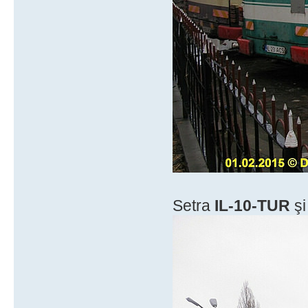
Setra
IL-10-TUR
şi