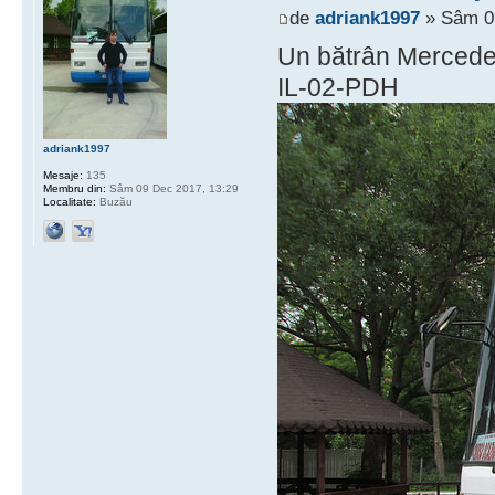
de
adriank1997
» Sâm 09
Un bătrân Mercedes 
IL-02-PDH
adriank1997
Mesaje:
135
Membru din:
Sâm 09 Dec 2017, 13:29
Localitate:
Buzău