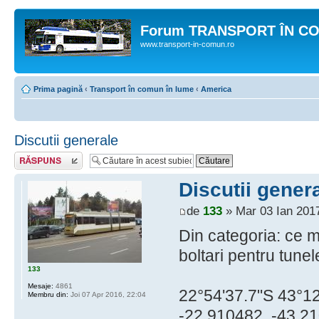
Forum TRANSPORT ÎN C
www.transport-in-comun.ro
Prima pagină
‹
Transport în comun în lume
‹
America
Discutii generale
Răspunde
Discutii gener
de
133
» Mar 03 Ian 2017
Din categoria: ce 
boltari pentru tune
133
Mesaje:
4861
22°54'37.7"S 43°1
Membru din:
Joi 07 Apr 2016, 22:04
-22.910482, -43.2