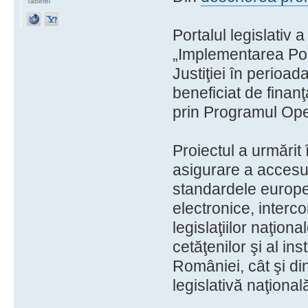
Taberei
Portalul legislativ a
„Implementarea Port
Justiţiei în perioa
beneficiat de fina
prin Programul Oper
Proiectul a urmărit î
asigurare a accesulu
standardele europen
electronice, interc
legislaţiilor naţion
cetăţenilor şi al inst
României, cât şi di
legislativă naţional