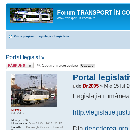
Forum TRANSPORT ÎN C
www.transport-in-comun.ro
Prima pagină
‹
Legislaţie
‹
Legislaţie
Portal legislativ
Răspunde
Portal legislat
de
Dr2005
» Mie 15 Iul 2
Legislaţia româneas
Dr2005
http://legislatie.just.
Site Admin
Mesaje:
2768
Membru din:
Dum 21 Oct 2012, 22:25
Din
descrierea proi
Localitate:
Bucureşti, Sector 6, Drumul