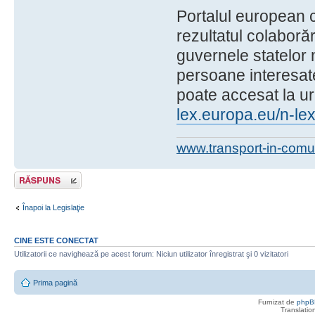
Portalul european c
rezultatul colaborări
guvernele statelor
persoane interesate
poate accesat la u
lex.europa.eu/n-lex
www.transport-in-comu
Răspunde
Înapoi la Legislaţie
CINE ESTE CONECTAT
Utilizatorii ce navighează pe acest forum: Niciun utilizator înregistrat şi 0 vizitatori
Prima pagină
Furnizat de
phpB
Translatio