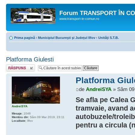
Forum TRANSPORT ÎN C
www.transport-in-comun.ro
Prima pagină
‹
Municipiul Bucureşti şi Judeţul Ilfov
‹
Unităţi S.T.B.
Platforma Giulesti
Răspunde
Platforma Giul
de
AndreiSYA
» Sâm 09 
Se afla pe Calea G
tramvaie, avand ac
AndreiSYA
Mesaje:
1046
autobuzele/troleib
Membru din:
Sâm 09 Mar 2019, 23:11
Localitate:
Ilfov
pentru a circula 