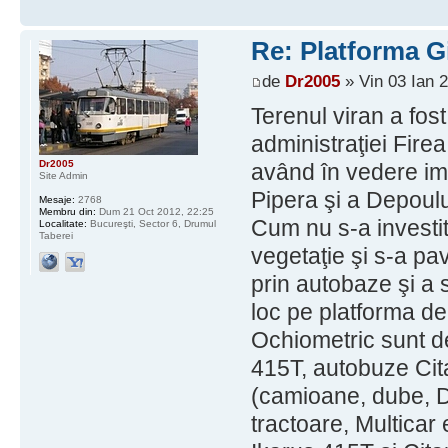
Re: Platforma Gi
de
Dr2005
» Vin 03 Ian 
Terenul viran a fos
administraţiei Fire
Dr2005
având în vedere imi
Site Admin
Pipera şi a Depoului
Mesaje:
2768
Membru din:
Dum 21 Oct 2012, 22:25
Cum nu s-a investit 
Localitate:
Bucureşti, Sector 6, Drumul
Taberei
vegetaţie şi s-a pa
prin autobaze şi a
loc pe platforma de
Ochiometric sunt de
415T, autobuze Citar
(camioane, dube, D
tractoare, Multicar 