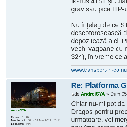
Ikarus 415T şi Cita
grav sau pică ITP-u
Nu înţeleg de ce ST
descotorosească de 
depozitează aici. P
vechi vagoane cu m
324), în vreme ce a
www.transport-in-comu
Re: Platforma Gi
de
AndreiSYA
» Dum 05 
Chiar nu-mi pot da
Dragos pentru preci
AndreiSYA
Mesaje:
1046
urmatoare, voi mer
Membru din:
Sâm 09 Mar 2019, 23:11
Localitate:
Ilfov