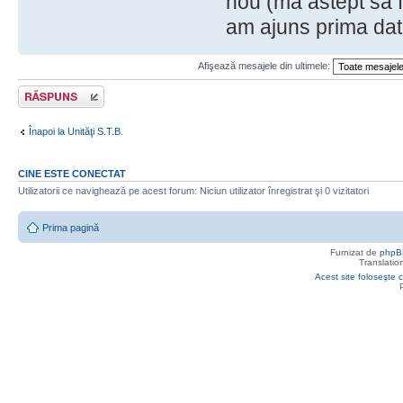
nou (ma astept sa f
am ajuns prima dat
Afişează mesajele din ultimele:
Răspunde
Înapoi la Unităţi S.T.B.
CINE ESTE CONECTAT
Utilizatorii ce navighează pe acest forum: Niciun utilizator înregistrat şi 0 vizitatori
Prima pagină
Furnizat de
phpB
Translatio
Acest site foloseşte c