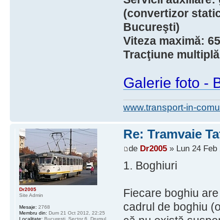
(convertizor stat
Bucureşti)
Viteza maximă: 6
Tracţiune multiplă
Galerie foto - 
www.transport-in-comu
Re: Tramvaie Ta
de
Dr2005
» Lun 24 Feb 
1. Boghiuri
Dr2005
Fiecare boghiu are c
Site Admin
cadrul de boghiu (os
Mesaje:
2768
Membru din:
Dum 21 Oct 2012, 22:25
Localitate:
Bucureşti, Sector 6, Drumul