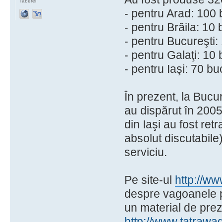
Taberei
- pentru Arad: 100
- pentru Brăila: 10
- pentru Bucureşti
- pentru Galaţi: 10
- pentru Iaşi: 70 b
În prezent, la Bucu
au dispărut în 2005
din Iaşi au fost re
absolut discutabil
serviciu.
Pe site-ul
http://ww
despre vagoanele p
un material de pre
http://www.tatrawa