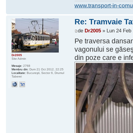
www.transport-in-comu
Re: Tramvaie Ta
de
Dr2005
» Lun 24 Feb 
Pe traversa dansan
vagonului se găseş
Dr2005
din poze care e inf
Site Admin
Mesaje:
2768
Membru din:
Dum 21 Oct 2012, 22:25
Localitate:
Bucureşti, Sector 6, Drumul
Taberei