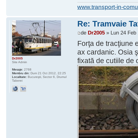
www.transport-in-comu
Re: Tramvaie Ta
de
Dr2005
» Lun 24 Feb 
Forţa de tracţiune 
ax cardanic. Osia ş
Dr2005
fixată de cutiile de 
Site Admin
Mesaje:
2768
Membru din:
Dum 21 Oct 2012, 22:25
Localitate:
Bucureşti, Sector 6, Drumul
Taberei