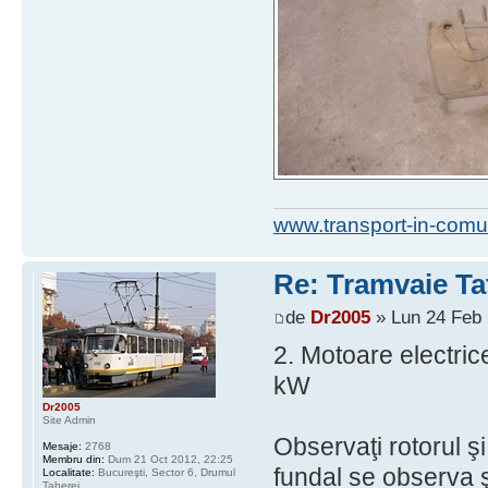
www.transport-in-comu
Re: Tramvaie Ta
de
Dr2005
» Lun 24 Feb 
2. Motoare electric
kW
Dr2005
Site Admin
Observaţi rotorul şi
Mesaje:
2768
Membru din:
Dum 21 Oct 2012, 22:25
fundal se observa ş
Localitate:
Bucureşti, Sector 6, Drumul
Taberei