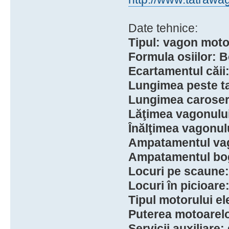
Date tehnice:
Tipul: vagon motor
Formula osiilor: 
Ecartamentul căii
Lungimea peste 
Lungimea caroser
Lăţimea vagonulu
Înălţimea vagonu
Ampatamentul va
Ampatamentul bog
Locuri pe scaune:
Locuri în picioare
Tipul motorului el
Puterea motoarelo
Servicii auxiliare