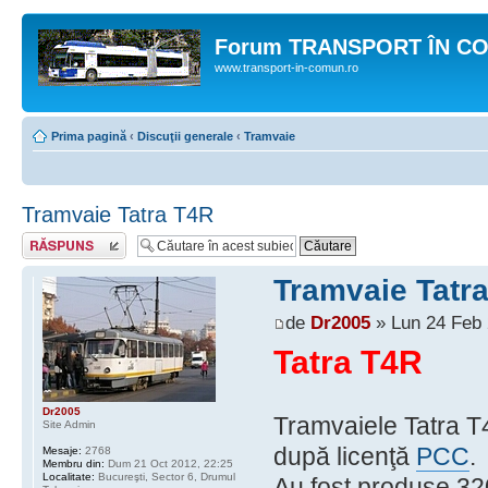
Forum TRANSPORT ÎN C
www.transport-in-comun.ro
Prima pagină
‹
Discuţii generale
‹
Tramvaie
Tramvaie Tatra T4R
Răspunde
Tramvaie Tatr
de
Dr2005
» Lun 24 Feb 
Tatra T4R
Dr2005
Tramvaiele Tatra T
Site Admin
după licenţă
PCC
.
Mesaje:
2768
Membru din:
Dum 21 Oct 2012, 22:25
Localitate:
Bucureşti, Sector 6, Drumul
Au fost produse 3