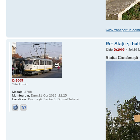
www.transport-in-com
Re: Staţii şi hal
de
Dr2005
» Joi 29 
Staţia Ciocăneşti
Dr2005
Site Admin
Mesaje:
2768
Membru din:
Dum 21 Oct 2012, 22:25
Localitate:
Bucureşti, Sector 6, Drumul Taberei