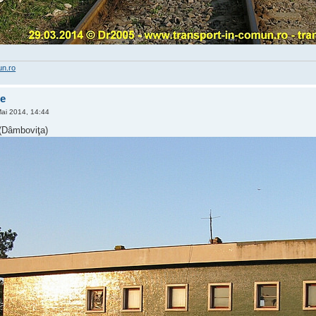
un.ro
te
Mai 2014, 14:44
(Dâmboviţa)