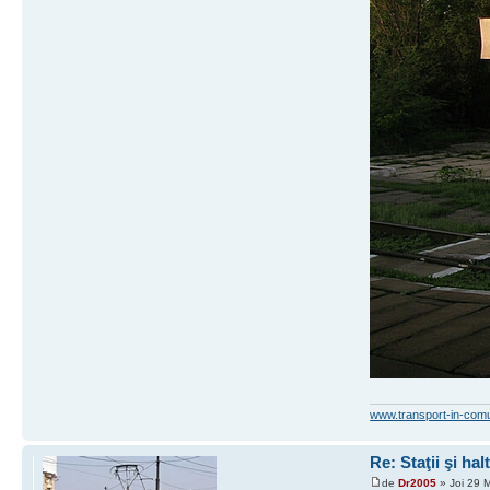
www.transport-in-com
Re: Staţii şi hal
de
Dr2005
» Joi 29 