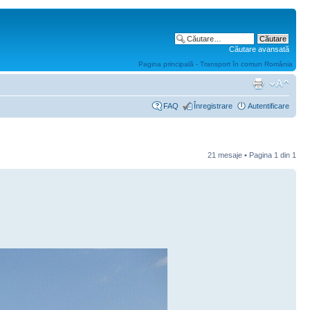
Căutare avansată
Pagina principală - Transport în comun România
FAQ
Înregistrare
Autentificare
21 mesaje • Pagina
1
din
1