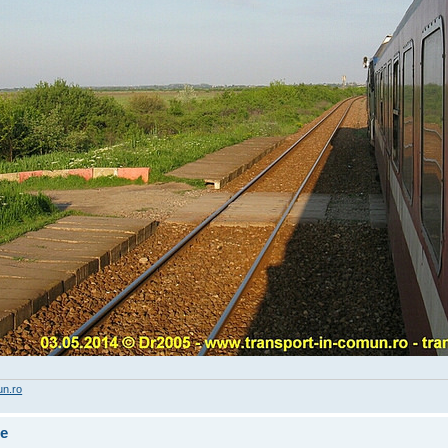
un.ro
te