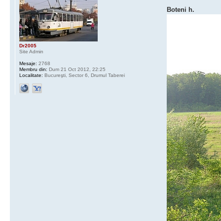
Boteni h.
Dr2005
Site Admin
Mesaje:
2768
Membru din:
Dum 21 Oct 2012, 22:25
Localitate:
Bucureşti, Sector 6, Drumul Taberei