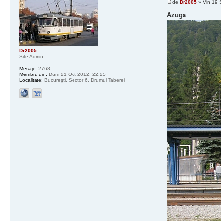
de
Dr2005
» Vin 19 
Azuga
Dr2005
Site Admin
Mesaje:
2768
Membru din:
Dum 21 Oct 2012, 22:25
Localitate:
Bucureşti, Sector 6, Drumul Taberei