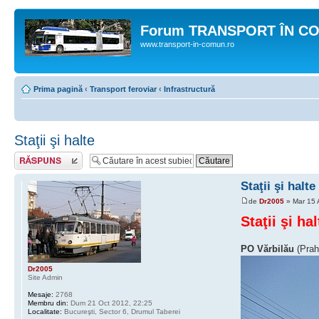
Forum TRANSPORT ÎN C
www.transport-in-comun.ro
Prima pagină
‹
Transport feroviar
‹
Infrastructură
Staţii şi halte
Răspunde
Staţii şi halte
de
Dr2005
» Mar 15 
Staţii şi hal
PO Vărbilău
(Prah
Dr2005
Site Admin
Mesaje:
2768
Membru din:
Dum 21 Oct 2012, 22:25
Localitate:
Bucureşti, Sector 6, Drumul Taberei