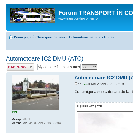
Forum TRANSPORT ÎN C
www.transport-in-comun.ro
Prima pagină
‹
Transport feroviar
‹
Automotoare şi rame electrice
Automotoare IC2 DMU (ATC)
Răspunde
Automotoare IC2 DMU (
de
133
» Mar 20 Apr 2021, 22:19
Cu fumigena sub catenara de la B
FIŞIERE ATAŞATE
133
Mesaje:
4861
Membru din:
Joi 07 Apr 2016, 22:04