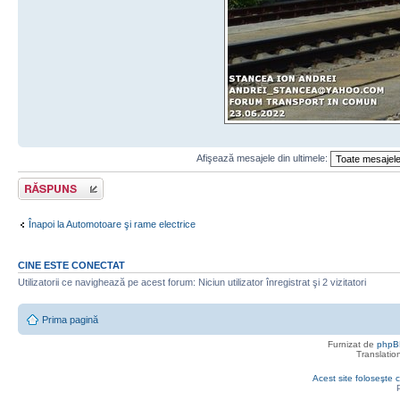
Afişează mesajele din ultimele:
Răspunde
Înapoi la Automotoare şi rame electrice
CINE ESTE CONECTAT
Utilizatorii ce navighează pe acest forum: Niciun utilizator înregistrat şi 2 vizitatori
Prima pagină
Furnizat de
phpB
Translatio
Acest site foloseşte c