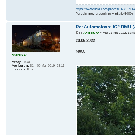
https://www.flickr.com/photos/1468171
Purcelul mov presedinte = inflatie 500%
Re: Automotoare IC2 DMU 
de
AndreiSYA
» Mar 21 Iun 2022, 12:5
20.06.2022
M800.
AndreiSYA
Mesaje:
1046
Membru din:
Sâm 09 Mar 2019, 23:11
Localitate:
Ilfov