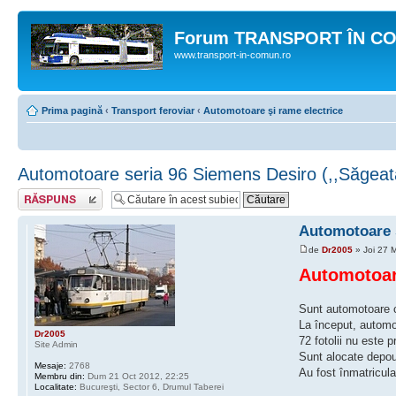
Forum TRANSPORT ÎN C
www.transport-in-comun.ro
Prima pagină
‹
Transport feroviar
‹
Automotoare şi rame electrice
Automotoare seria 96 Siemens Desiro (,,Săgeata
Răspunde
Automotoare s
de
Dr2005
» Joi 27 
Automotoare
Sunt automotoare cu
La început, automot
Dr2005
72 fotolii nu este p
Site Admin
Sunt alocate depour
Mesaje:
2768
Au fost înmatricul
Membru din:
Dum 21 Oct 2012, 22:25
Localitate:
Bucureşti, Sector 6, Drumul Taberei