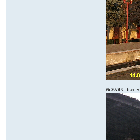
96-2079-0
- tren IR