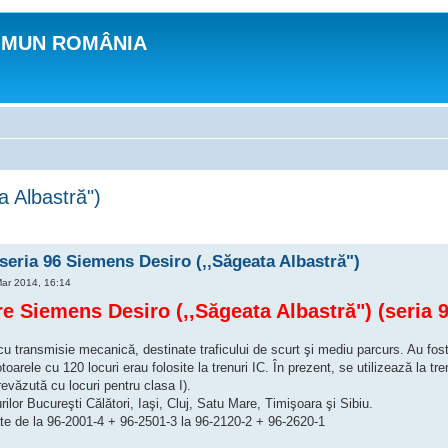
OMUN ROMÂNIA
 Albastră")
eria 96 Siemens Desiro (,,Săgeata Albastră")
Mar 2014, 16:14
 Siemens Desiro (,,Săgeata Albastră") (seria 9
 transmisie mecanică, destinate traficului de scurt şi mediu parcurs. Au fost
oarele cu 120 locuri erau folosite la trenuri IC. În prezent, se utilizează la tre
revăzută cu locuri pentru clasa I).
ilor Bucureşti Călători, Iaşi, Cluj, Satu Mare, Timişoara şi Sibiu.
ate de la 96-2001-4 + 96-2501-3 la 96-2120-2 + 96-2620-1