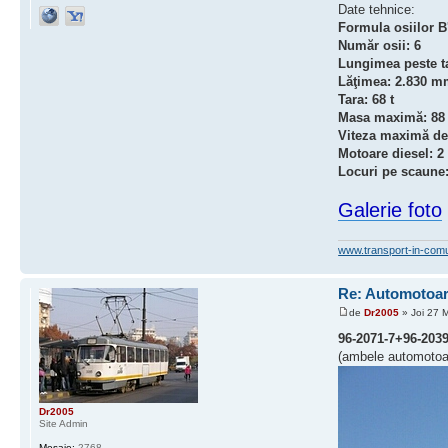
Date tehnice:
Formula osiilor B'
Număr osii: 6
Lungimea peste 
Lăţimea: 2.830 
Tara: 68 t
Masa maximă: 88 
Viteza maximă de 
Motoare diesel: 2
Locuri pe scaune:
Galerie foto
www.transport-in-com
Re: Automotoare
de
Dr2005
» Joi 27 
96-2071-7+96-2039
(ambele automotoar
Dr2005
Site Admin
Mesaje:
2768