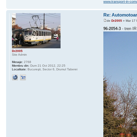
www.transport-in-com
Re: Automotoare
de
Dr2005
» Mar 17 
96-2054-3
- tren IR
Dr2005
Site Admin
Mesaje:
2768
Membru din:
Dum 21 Oct 2012, 22:25
Localitate:
Bucureşti, Sector 6, Drumul Taberei