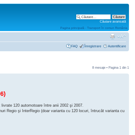
Căutare avansată
Pagina principală - Transport în comun România
FAQ
Înregistrare
Autentificare
8 mesaje • Pagina
1
din
1
6)
 livrate 120 automotoare între anii 2002 şi 2007.
nuri Regio şi InterRegio (doar varianta cu 120 locuri, întrucât varianta cu