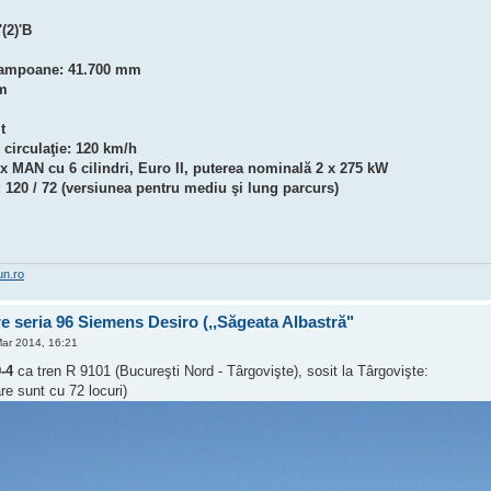
(2)'B
tampoane: 41.700 mm
mm
t
circulaţie: 120 km/h
 x MAN cu 6 cilindri, Euro II, puterea nominală 2 x 275 kW
 120 / 72 (versiunea pentru mediu şi lung parcurs)
un.ro
 seria 96 Siemens Desiro (,,Săgeata Albastră"
Mar 2014, 16:21
-4
ca tren R 9101 (Bucureşti Nord - Târgovişte), sosit la Târgovişte:
e sunt cu 72 locuri)