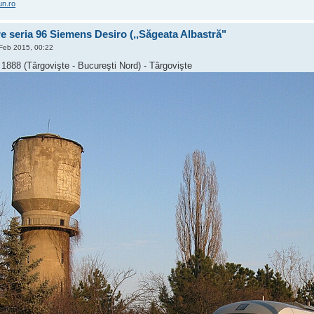
un.ro
 seria 96 Siemens Desiro (,,Săgeata Albastră"
Feb 2015, 00:22
 1888 (Târgovişte - Bucureşti Nord) - Târgovişte