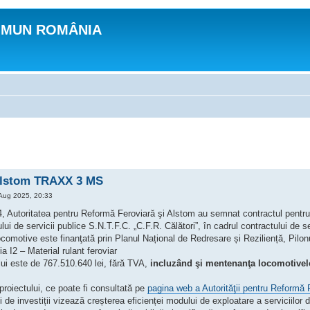
OMUN ROMÂNIA
Alstom TRAXX 3 MS
Aug 2025, 20:33
4, Autoritatea pentru Reformă Feroviară şi Alstom au semnat contractul pentru
lui de servicii publice S.N.T.F.C. „C.F.R. Călători”, în cadrul contractului de se
locomotive este finanţată prin Planul Național de Redresare și Reziliență, Pi
ia I2 – Material rulant feroviar
lui este de 767.510.640 lei, fără TVA,
incluzând şi mentenanţa locomotivelo
proiectului, ce poate fi consultată pe
pagina web a Autorităţii pentru Reformă 
i de investiții vizează creșterea eficienței modului de exploatare a serviciilor d