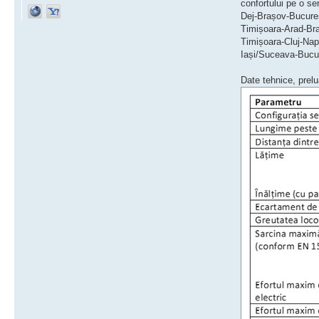
confortului pe o se
Dej-Brașov-Bucure
Timișoara-Arad-Br
Timișoara-Cluj-Nap
Iași/Suceava-Bucur
Date tehnice, prelu