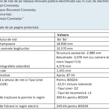
rie de rute de pe rețeaua feroviară publică electrificată sau în curs de electr
ști-Constanța;
așov-București-Constanța;
oca-Iași;
ești-Constanța."
ate de pe pagina proiectului: