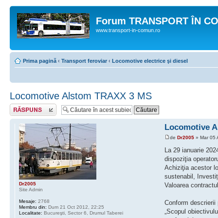
Forum TRANSPORT ÎN C
www.transport-in-comun.ro
Prima pagină
‹
Transport feroviar
‹
Locomotive electrice şi diesel
Locomotive Alstom TRAXX 3 MS
Răspunde
Locomotive 
de
Dr2005
» Mar 05 
La 29 ianuarie 202
dispoziţia operatoru
Achiziţia acestor 
sustenabil, Investiț
Dr2005
Valoarea contractu
Site Admin
Mesaje:
2768
Conform descrierii 
Membru din:
Dum 21 Oct 2012, 22:25
„Scopul obiectivulu
Localitate:
Bucureşti, Sector 6, Drumul Taberei