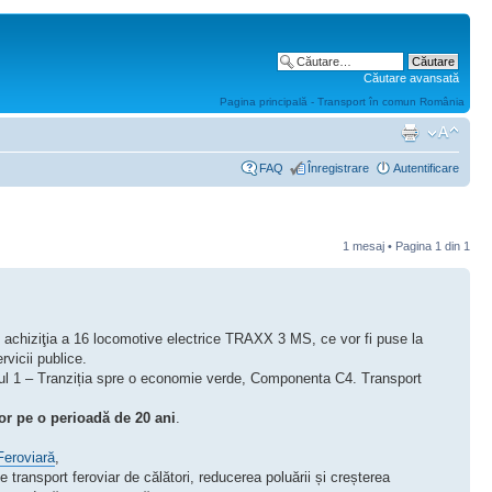
Căutare avansată
Pagina principală - Transport în comun România
FAQ
Înregistrare
Autentificare
1 mesaj • Pagina
1
din
1
 achiziţia a 16 locomotive electrice TRAXX 3 MS, ce vor fi puse la
rvicii publice.
lonul 1 – Tranziția spre o economie verde, Componenta C4. Transport
r pe o perioadă de 20 ani
.
Feroviară
,
e transport feroviar de călători, reducerea poluării și creșterea