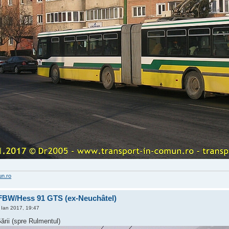
un.ro
 FBW/Hess 91 GTS (ex-Neuchâtel)
Ian 2017, 19:47
Gării (spre Rulmentul)