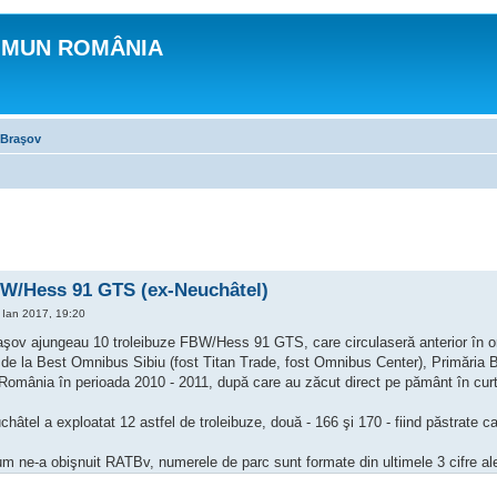
OMUN ROMÂNIA
 Braşov
BW/Hess 91 GTS (ex-Neuchâtel)
Ian 2017, 19:20
raşov ajungeau 10 troleibuze FBW/Hess 91 GTS, care circulaseră anterior în o
de la Best Omnibus Sibiu (fost Titan Trade, fost Omnibus Center), Primăria Bra
România în perioada 2010 - 2011, după care au zăcut direct pe pământ în cu
hâtel a exploatat 12 astfel de troleibuze, două - 166 şi 170 - fiind păstrate ca
m ne-a obişnuit RATBv, numerele de parc sunt formate din ultimele 3 cifre ale
T