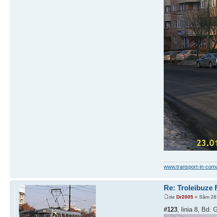
www.transport-in-com
Re: Troleibuze
de
Dr2005
» Sâm 28 
#123
, linia 8, Bd. 