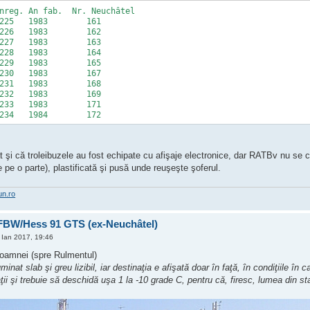
nreg. An fab. Nr. Neuchâtel
1225 1983 161
1226 1983 162
1227 1983 163
1228 1983 164
1229 1983 165
1230 1983 167
1231 1983 168
1232 1983 169
1233 1983 171
1234 1984 172
t şi că troleibuzele au fost echipate cu afişaje electronice, dar RATBv nu se c
se pe o parte), plastificată şi pusă unde reuşeşte şoferul.
un.ro
 FBW/Hess 91 GTS (ex-Neuchâtel)
Ian 2017, 19:46
. Toamnei (spre Rulmentul)
luminat slab şi greu lizibil, iar destinaţia e afişată doar în faţă, în condiţiile în
ţii şi trebuie să deschidă uşa 1 la -10 grade C, pentru că, firesc, lumea din sta