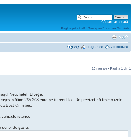
Căutare avansată
Pagina principală - Transport în comun România
FAQ
Înregistrare
Autentificare
10 mesaje • Pagina
1
din
1
raşul Neuchâtel, Elveţia.
şov plătind 265.208 euro pe întregul lot. De precizat că troleibuzele
rtea Best Omnibus.
 vehicule istorice.
 seriei de şasiu.