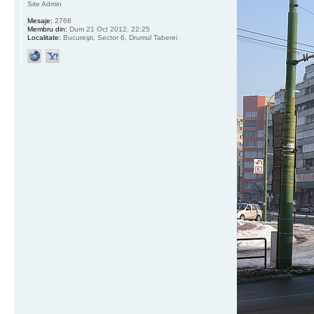
Site Admin
Mesaje:
2768
Membru din:
Dum 21 Oct 2012, 22:25
Localitate:
Bucureşti, Sector 6, Drumul Taberei