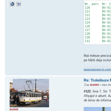
Nr. parc Nr. î
120 BV-0
121 BV-0
122 BV-0
123 BV-0
124 BV-0
126 BV-0
127 BV-0
128 BV-0
130 BV-0
131 BV-0
Mai trebuie preciza
pe hârtii deja scri
www.transport-in-com
Re: Troleibuze
de
Dr2005
» Sâm 28 
#122
, linia 7, Str
Afişajul e aburit, i
de birou de informa
Dr2005