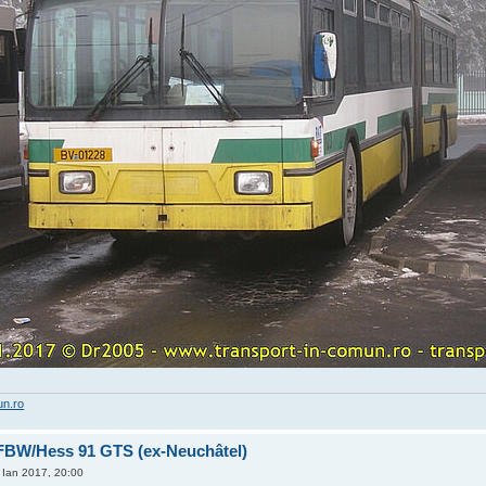
un.ro
 FBW/Hess 91 GTS (ex-Neuchâtel)
Ian 2017, 20:00