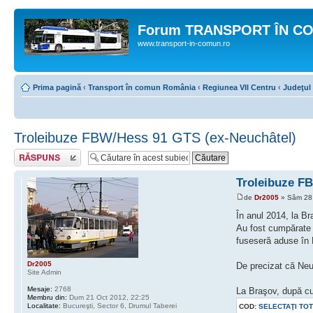
Forum TRANSPORT ÎN C
www.transport-in-comun.ro
Prima pagină
‹
Transport în comun România
‹
Regiunea VII Centru
‹
Judeţul
Troleibuze FBW/Hess 91 GTS (ex-Neuchâtel)
Răspunde
Troleibuze F
de
Dr2005
» Sâm 28 
În anul 2014, la B
Au fost cumpărate 
fuseseră aduse în 
Dr2005
De precizat că Neuc
Site Admin
Mesaje:
2768
La Braşov, după cu
Membru din:
Dum 21 Oct 2012, 22:25
Localitate:
Bucureşti, Sector 6, Drumul Taberei
COD:
SELECTAŢI TO