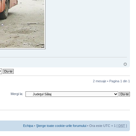
2 mesaje • Pagina
1
din
1
Mergi la:
Echipa
•
Şterge toate cookie-urile forumului
• Ora este UTC + 1 [
DST
]