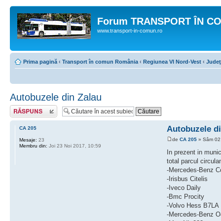
Forum TRANSPORT ÎN C
www.transport-in-comun.ro
Prima pagină
‹
Transport în comun România
‹
Regiunea VI Nord-Vest
‹
Judeţ
Autobuzele din Zalau
Răspunde
Autobuzele di
CA 205
de
CA 205
» Sâm 02 
Mesaje:
23
Membru din:
Joi 23 Noi 2017, 10:59
In prezent in muni
total parcul circul
-Mercedes-Benz C
-Irisbus Citelis
-Iveco Daily
-Bmc Procity
-Volvo Hess B7LA
-Mercedes-Benz O