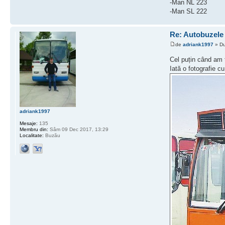
-Man NL 223
-Man SL 222
Re: Autobuzele 
de
adriank1997
» Du
Cel puțin când am 
Iată o fotografie c
adriank1997
Mesaje:
135
Membru din:
Sâm 09 Dec 2017, 13:29
Localitate:
Buzău