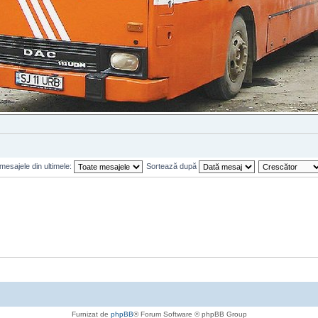
mesajele din ultimele:
Sortează după
Furnizat de
phpBB
® Forum Software © phpBB Group