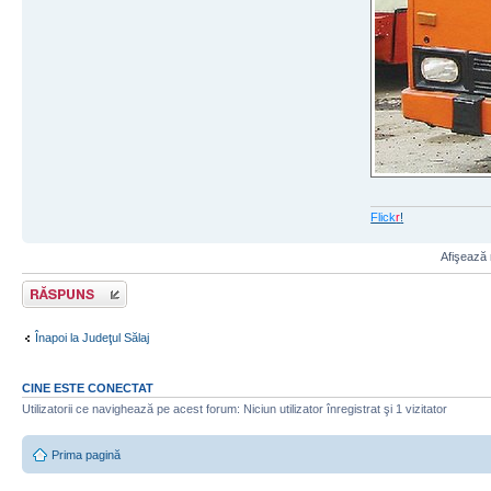
Flick
r
!
Afişează 
Răspunde
Înapoi la Judeţul Sălaj
CINE ESTE CONECTAT
Utilizatorii ce navighează pe acest forum: Niciun utilizator înregistrat şi 1 vizitator
Prima pagină