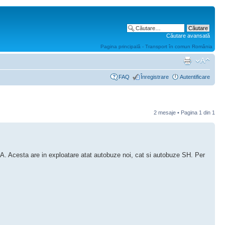
Căutare avansată
Pagina principală - Transport în comun România
FAQ
Înregistrare
Autentificare
2 mesaje • Pagina
1
din
1
A. Acesta are in exploatare atat autobuze noi, cat si autobuze SH. Per