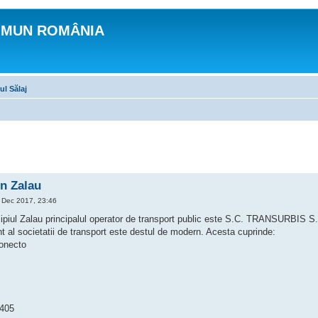
OMUN ROMÂNIA
ul Sălaj
n Zalau
Dec 2017, 23:46
cipiul Zalau principalul operator de transport public este S.C. TRANSURBIS S.
ant al societatii de transport este destul de modern. Acesta cuprinde:
onecto
405