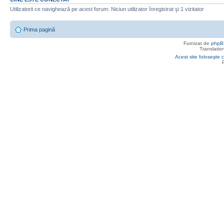
Utilizatorii ce navighează pe acest forum: Niciun utilizator înregistrat şi 1 vizitator
Prima pagină
Furnizat de
phpB
Translatio
Acest site foloseşte c