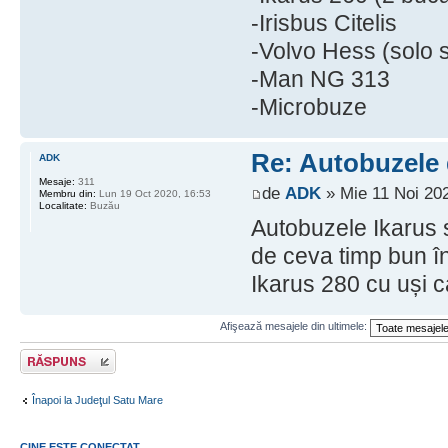
-Irisbus Citelis
-Volvo Hess (solo si
-Man NG 313
-Microbuze
Re: Autobuzele 
ADK
Mesaje:
311
de
ADK
» Mie 11 Noi 202
Membru din:
Lun 19 Oct 2020, 16:53
Localitate:
Buzău
Autobuzele Ikarus s
de ceva timp bun în 
Ikarus 280 cu uși c
Afişează mesajele din ultimele:
Răspunde
Înapoi la Judeţul Satu Mare
CINE ESTE CONECTAT