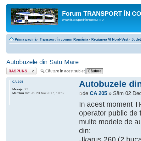
Forum TRANSPORT ÎN C
www.transport-in-comun.ro
Prima pagină
‹
Transport în comun România
‹
Regiunea VI Nord-Vest
‹
Judeţ
Autobuzele din Satu Mare
Răspunde
Autobuzele di
CA 205
Mesaje:
23
de
CA 205
» Sâm 02 Dec
Membru din:
Joi 23 Noi 2017, 10:59
In acest moment 
operator public de 
multe modele de aut
din:
-Ikarus 260 (2 buca