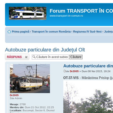
Forum TRANSPORT ÎN C
www.transport-in-comun.ro
Prima pagină
‹
Transport în comun România
‹
Regiunea IV Sud-Vest
‹
Judeţu
Autobuze particulare din Judeţul Olt
Răspunde
Autobuze particulare din
de
Dr2005
» Dum 08 Noi 2015, 19:24
OT-37-VIS
- Mânăstirea Prislop (j
Dr2005
Site Admin
Mesaje:
2768
Membru din:
Dum 21 Oct 2012, 22:25
Localitate:
Bucureşti, Sector 6, Drumul