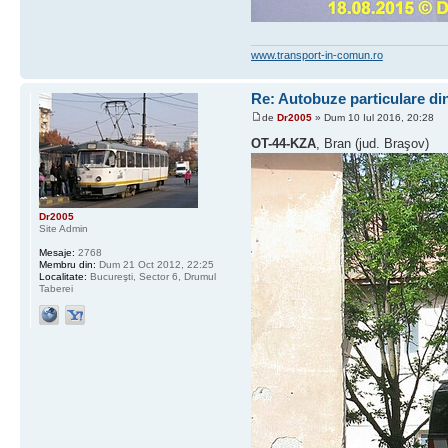
www.transport-in-comun.ro
Re: Autobuze particulare din
de
Dr2005
» Dum 10 Iul 2016, 20:28
OT-44-KZA
, Bran (jud. Braşov)
Dr2005
Site Admin
Mesaje:
2768
Membru din:
Dum 21 Oct 2012, 22:25
Localitate:
Bucureşti, Sector 6, Drumul
Taberei