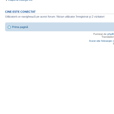
CINE ESTE CONECTAT
Utilizatorii ce navighează pe acest forum: Niciun utilizator înregistrat şi 2 vizitatori
Prima pagină
Furnizat de
phpB
Translatio
Acest site foloseşte c