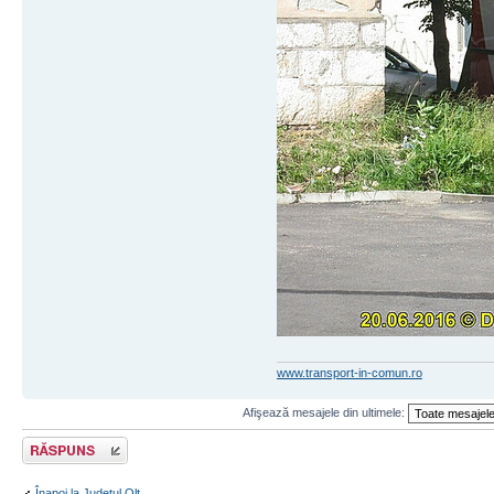
www.transport-in-comun.ro
Afişează mesajele din ultimele:
Răspunde
Înapoi la Judeţul Olt