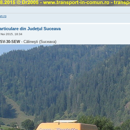
un.ro
rticulare din Judeţul Suceava
Noi 2015, 18:34
r
SV-30-SEW
- Călineşti (Suceava)