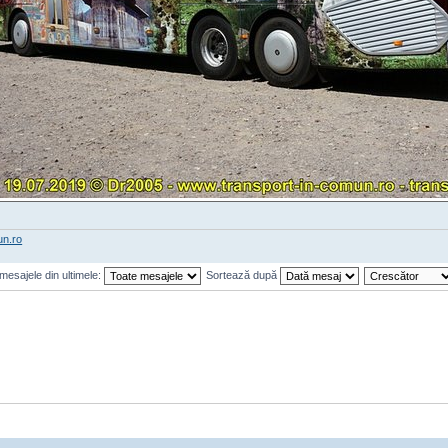
un.ro
mesajele din ultimele:
Sortează după