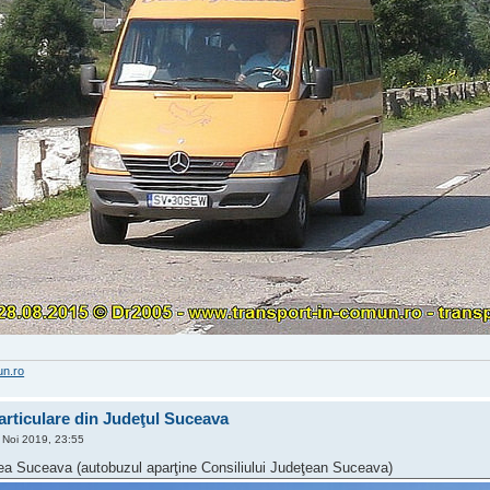
un.ro
rticulare din Judeţul Suceava
Noi 2019, 23:55
ea Suceava (autobuzul aparţine Consiliului Judeţean Suceava)