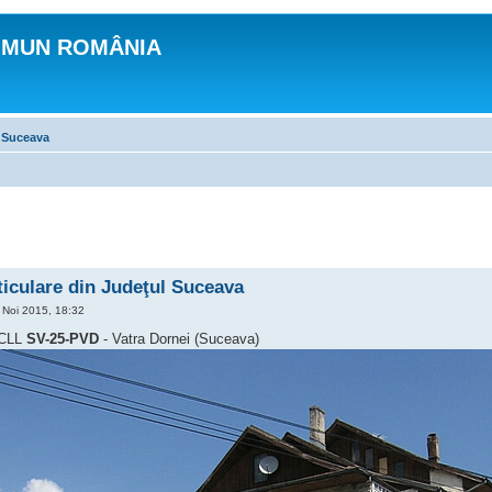
OMUN ROMÂNIA
 Suceava
iculare din Judeţul Suceava
Noi 2015, 18:32
OCLL
SV-25-PVD
- Vatra Dornei (Suceava)