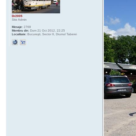
Dr2005
Site Admin
Mesaje:
2768
Membru din:
Dum 21 Oct 2012, 22:25
Localitate:
Bucureşti, Sector 6, Drumul Taberei