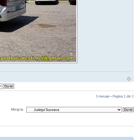
3 mesaje • Pagina
1
din
1
Mergi la: