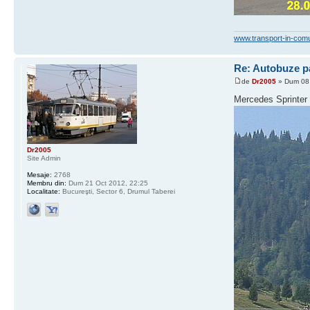
www.transport-in-com
Re: Autobuze pa
de
Dr2005
» Dum 08 
Mercedes Sprinte
Dr2005
Site Admin
Mesaje:
2768
Membru din:
Dum 21 Oct 2012, 22:25
Localitate:
Bucureşti, Sector 6, Drumul Taberei