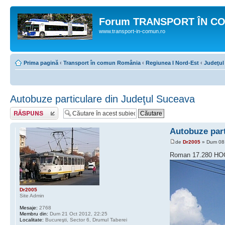
Forum TRANSPORT ÎN C
www.transport-in-comun.ro
Prima pagină
‹
Transport în comun România
‹
Regiunea I Nord-Est
‹
Judeţul
Autobuze particulare din Judeţul Suceava
Răspunde
Autobuze part
de
Dr2005
» Dum 08 
Roman 17.280 H
Dr2005
Site Admin
Mesaje:
2768
Membru din:
Dum 21 Oct 2012, 22:25
Localitate:
Bucureşti, Sector 6, Drumul Taberei