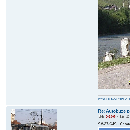
www.transport-in-com
Re: Autobuze pa
de
Dr2005
» Sâm 23 
SV-23-CJS
- Cetat