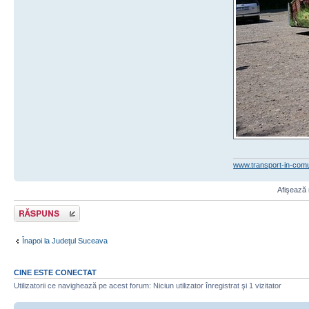
www.transport-in-com
Afişează 
Răspunde
Înapoi la Judeţul Suceava
CINE ESTE CONECTAT
Utilizatorii ce navighează pe acest forum: Niciun utilizator înregistrat şi 1 vizitator