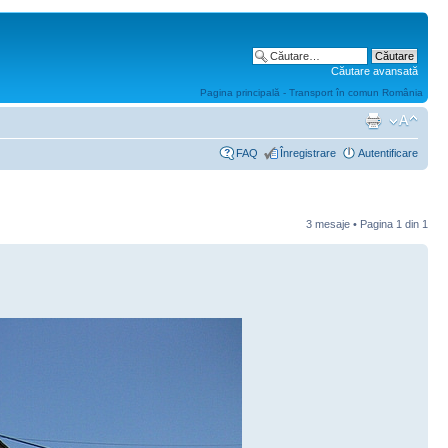
Căutare avansată
Pagina principală - Transport în comun România
FAQ
Înregistrare
Autentificare
3 mesaje • Pagina
1
din
1