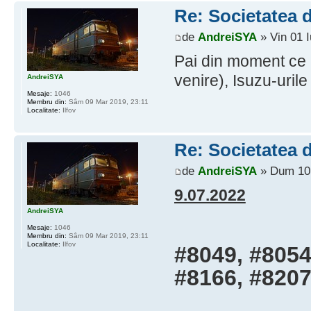
Re: Societatea d
de
AndreiSYA
» Vin 01 I
Pai din moment ce a
venire), Isuzu-urile
AndreiSYA
Mesaje:
1046
Membru din:
Sâm 09 Mar 2019, 23:11
Localitate:
Ilfov
Re: Societatea d
de
AndreiSYA
» Dum 10 
9.07.2022
AndreiSYA
Mesaje:
1046
Membru din:
Sâm 09 Mar 2019, 23:11
Localitate:
Ilfov
#8049, #8054
#8166, #8207