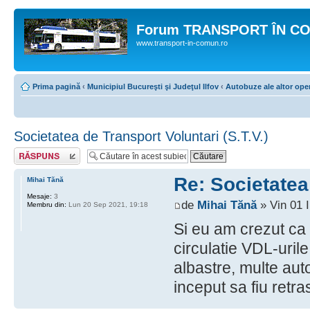
Forum TRANSPORT ÎN C
www.transport-in-comun.ro
Prima pagină
‹
Municipiul Bucureşti şi Judeţul Ilfov
‹
Autobuze ale altor oper
Societatea de Transport Voluntari (S.T.V.)
Răspunde
Re: Societatea 
Mihai Tănă
Mesaje:
3
de
Mihai Tănă
» Vin 01 I
Membru din:
Lun 20 Sep 2021, 19:18
Si eu am crezut ca 
circulatie VDL-uril
albastre, multe aut
inceput sa fiu retra