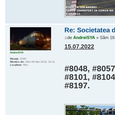
Re: Societatea d
de
AndreiSYA
» Sâm 16 
15.07.2022
AndreiSYA
Mesaje:
1046
Membru din:
Sâm 09 Mar 2019, 23:11
Localitate:
Ilfov
#8048, #8057
#8101, #8104
#8197.