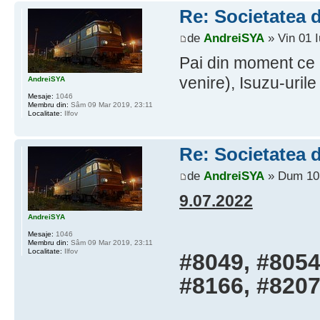
Re: Societatea d
de
AndreiSYA
» Vin 01 I
Pai din moment ce a
venire), Isuzu-urile
AndreiSYA
Mesaje:
1046
Membru din:
Sâm 09 Mar 2019, 23:11
Localitate:
Ilfov
Re: Societatea d
de
AndreiSYA
» Dum 10 
9.07.2022
AndreiSYA
Mesaje:
1046
Membru din:
Sâm 09 Mar 2019, 23:11
Localitate:
Ilfov
#8049, #8054
#8166, #8207