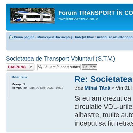
Forum TRANSPORT ÎN C
www.transport-in-comun.ro
Prima pagină
‹
Municipiul Bucureşti şi Judeţul Ilfov
‹
Autobuze ale altor oper
Societatea de Transport Voluntari (S.T.V.)
Răspunde
Re: Societatea 
Mihai Tănă
Mesaje:
3
de
Mihai Tănă
» Vin 01 I
Membru din:
Lun 20 Sep 2021, 19:18
Si eu am crezut ca 
circulatie VDL-uril
albastre, multe aut
inceput sa fiu retra