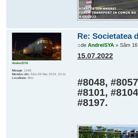
Re: Societatea d
de
AndreiSYA
» Sâm 16 
15.07.2022
AndreiSYA
Mesaje:
1046
Membru din:
Sâm 09 Mar 2019, 23:11
Localitate:
Ilfov
#8048, #8057
#8101, #8104
#8197.