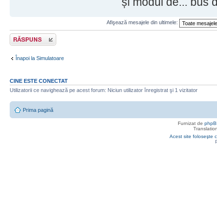
și modul de... bus d
Afişează mesajele din ultimele:
Răspunde
Înapoi la Simulatoare
CINE ESTE CONECTAT
Utilizatorii ce navighează pe acest forum: Niciun utilizator înregistrat şi 1 vizitator
Prima pagină
Furnizat de
phpB
Translatio
Acest site foloseşte c