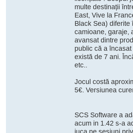
multe destinații î
East, Vive la Franc
Black Sea) diferite 
camioane, garaje, a
avansat dintre pro
public că a încasat
există de 7 ani. Înc
etc..
Jocul costă aproxi
5€. Versiunea curen
SCS Software a ada
acum in 1.42 s-a a
juca pe sesiuni pri