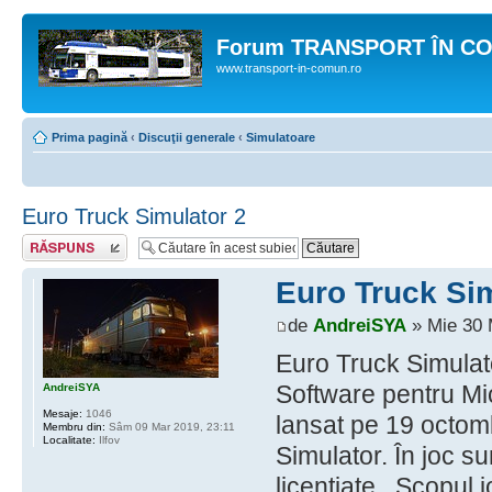
Forum TRANSPORT ÎN C
www.transport-in-comun.ro
Prima pagină
‹
Discuţii generale
‹
Simulatoare
Euro Truck Simulator 2
Răspunde
Euro Truck Sim
de
AndreiSYA
» Mie 30 
Euro Truck Simulat
Software pentru Mi
AndreiSYA
Mesaje:
1046
lansat pe 19 octom
Membru din:
Sâm 09 Mar 2019, 23:11
Localitate:
Ilfov
Simulator. În joc su
licențiate . Scopul 