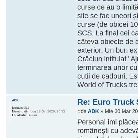
curse ce au o limit
site se fac uneori 
curse (de obicei 1
SCS. La final cei c
câteva obiecte de ac
exterior. Un bun ex
Crăciun intitulat "
terminarea unor cu
cutii de cadouri. E
World of Trucks tre
Re: Euro Truck 
ADK
Mesaje:
311
de
ADK
» Mie 30 Mar 20
Membru din:
Lun 19 Oct 2020, 16:53
Localitate:
Buzău
Personal îmi plăce
românești cu adevăr