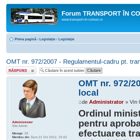
Forum TRANSPORT ÎN C
www.transport-in-comun.ro
Prima pagină
‹
Legislaţie
‹
Legislaţie
OMT nr. 972/2007 - Regulamentul-cadru pt. tran
Răspunde
OMT nr. 972/20
local
de
Administrator
» Vin 
Ordinul minist
pentru aprob
Administrator
Site Admin
efectuarea tra
Mesaje:
29
Membru din:
Dum 21 Oct 2012, 15:43