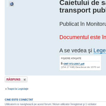
Caietului de s
transport publ
Publicat în Monitor
Documentul este în
A se vedea şi
Legea
FIŞIERE ATAŞATE
OMT 972-2007.pdf
(154.17 KiB) Descărcat de 1070 ori
Răspunde
Înapoi la Legislaţie
CINE ESTE CONECTAT
Utilizatorii ce navighează pe acest forum: Niciun utilizator înregistrat şi 1 vizitator