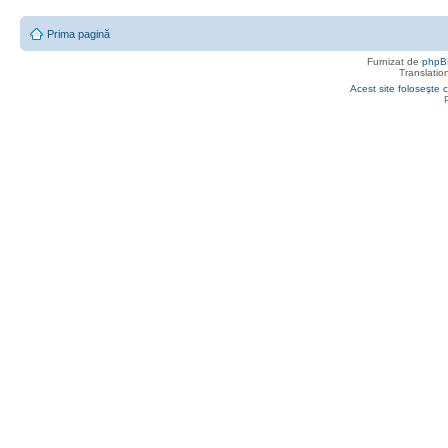
Prima pagină
Furnizat de
phpB
Translatio
Acest site foloseşte c