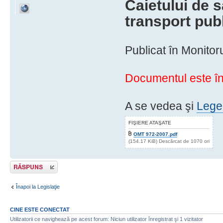
Caietului de s
transport publ
Publicat în Monitor
Documentul este în
A se vedea şi
Legea
FIŞIERE ATAŞATE
OMT 972-2007.pdf
(154.17 KiB) Descărcat de 1070 ori
Răspunde
Înapoi la Legislaţie
CINE ESTE CONECTAT
Utilizatorii ce navighează pe acest forum: Niciun utilizator înregistrat şi 1 vizitator