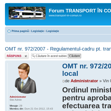
Forum TRANSPORT ÎN C
www.transport-in-comun.ro
Prima pagină
‹
Legislaţie
‹
Legislaţie
OMT nr. 972/2007 - Regulamentul-cadru pt. tran
Răspunde
OMT nr. 972/20
local
de
Administrator
» Vin 
Ordinul minist
pentru aprob
Administrator
Site Admin
efectuarea tra
Mesaje:
29
Membru din:
Dum 21 Oct 2012, 15:43