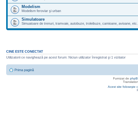
Modelism
Modelism feroviar şi urban
Simulatoare
Simuatoare de trenuri, tramvaie, autobuze, troleibuze, camioane, avioane, etc.
CINE ESTE CONECTAT
Utilizatorii ce navighează pe acest forum: Niciun utilizator înregistrat şi 1 vizitator
Prima pagină
Furnizat de
phpB
Translatio
Acest site foloseşte c