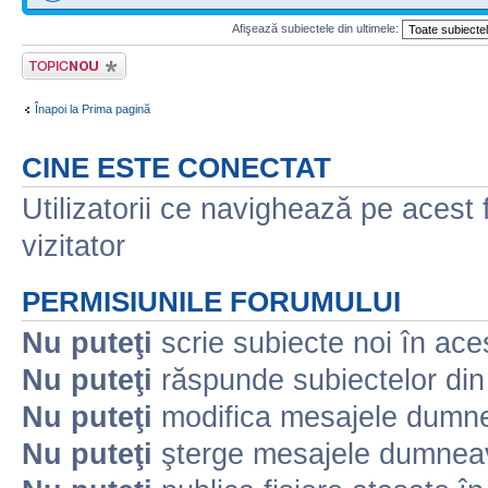
Afişează subiectele din ultimele:
Scrie un subiect
nou
Înapoi la Prima pagină
CINE ESTE CONECTAT
Utilizatorii ce navighează pe acest f
vizitator
PERMISIUNILE FORUMULUI
Nu puteţi
scrie subiecte noi în ace
Nu puteţi
răspunde subiectelor din
Nu puteţi
modifica mesajele dumne
Nu puteţi
şterge mesajele dumneav