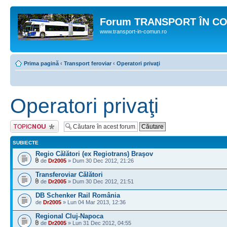
Forum TRANSPORT ÎN C
www.transport-in-comun.ro
Prima pagină
‹
Transport feroviar
‹
Operatori privaţi
Operatori privaţi
Scrie un subiect
nou
SUBIECTE
Regio Călători (ex Regiotrans) Braşov
de
Dr2005
» Dum 30 Dec 2012, 21:26
Transferoviar Călători
de
Dr2005
» Dum 30 Dec 2012, 21:51
DB Schenker Rail România
de
Dr2005
» Lun 04 Mar 2013, 12:36
Regional Cluj-Napoca
de
Dr2005
» Lun 31 Dec 2012, 04:55