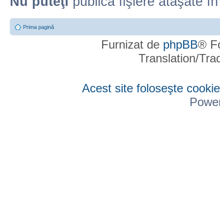
Nu puteţi
publica fişiere ataşate î
Prima pagină
Furnizat de
phpBB
® F
Translation/Tr
Acest site foloseşte cookie
Powe