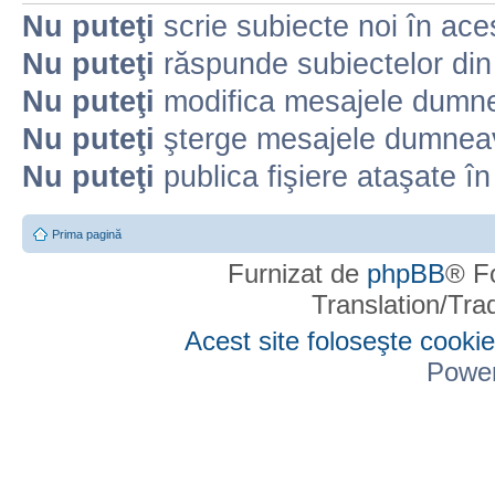
Nu puteţi
scrie subiecte noi în ace
Nu puteţi
răspunde subiectelor din
Nu puteţi
modifica mesajele dumne
Nu puteţi
şterge mesajele dumneav
Nu puteţi
publica fişiere ataşate î
Prima pagină
Furnizat de
phpBB
® F
Translation/Tr
Acest site foloseşte cookie
Powe