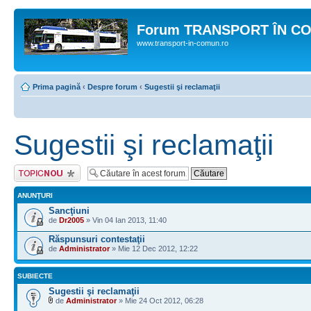
Forum TRANSPORT ÎN C
www.transport-in-comun.ro
Prima pagină
‹
Despre forum
‹
Sugestii şi reclamaţii
Sugestii şi reclamaţii
Scrie un subiect
nou
ANUNŢURI
Sancţiuni
de
Dr2005
» Vin 04 Ian 2013, 11:40
Răspunsuri contestaţii
de
Administrator
» Mie 12 Dec 2012, 12:22
SUBIECTE
Sugestii şi reclamaţii
de
Administrator
» Mie 24 Oct 2012, 06:28