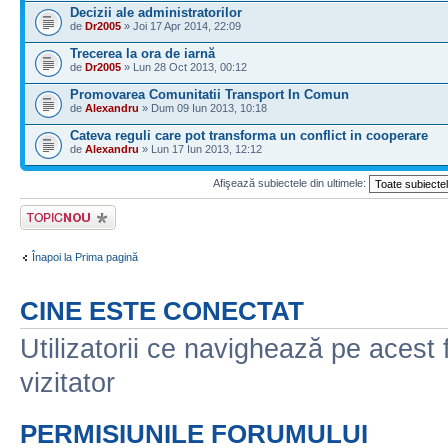
Decizii ale administratorilor
de
Dr2005
» Joi 17 Apr 2014, 22:09
Trecerea la ora de iarnă
de
Dr2005
» Lun 28 Oct 2013, 00:12
Promovarea Comunitatii Transport In Comun
de
Alexandru
» Dum 09 Iun 2013, 10:18
Cateva reguli care pot transforma un conflict in cooperare
de
Alexandru
» Lun 17 Iun 2013, 12:12
Afişează subiectele din ultimele:
Scrie un subiect
nou
Înapoi la Prima pagină
CINE ESTE CONECTAT
Utilizatorii ce navighează pe acest f
vizitator
PERMISIUNILE FORUMULUI