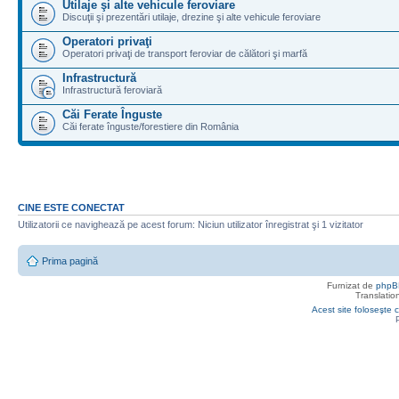
Utilaje şi alte vehicule feroviare
Discuţii şi prezentări utilaje, drezine şi alte vehicule feroviare
Operatori privaţi
Operatori privaţi de transport feroviar de călători şi marfă
Infrastructură
Infrastructură feroviară
Căi Ferate Înguste
Căi ferate înguste/forestiere din România
CINE ESTE CONECTAT
Utilizatorii ce navighează pe acest forum: Niciun utilizator înregistrat şi 1 vizitator
Prima pagină
Furnizat de
phpB
Translatio
Acest site foloseşte c