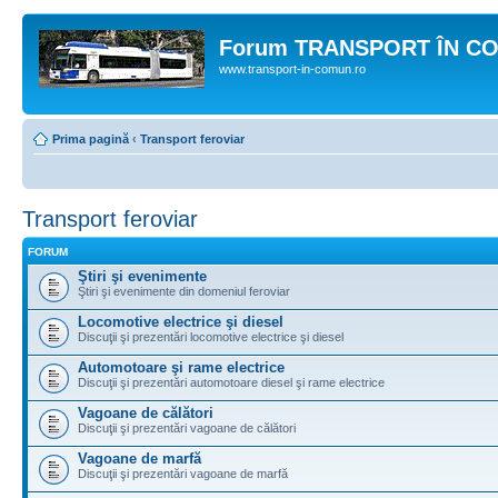
Forum TRANSPORT ÎN C
www.transport-in-comun.ro
Prima pagină
‹
Transport feroviar
Transport feroviar
FORUM
Ştiri şi evenimente
Ştiri şi evenimente din domeniul feroviar
Locomotive electrice şi diesel
Discuţii şi prezentări locomotive electrice şi diesel
Automotoare şi rame electrice
Discuţii şi prezentări automotoare diesel şi rame electrice
Vagoane de călători
Discuţii şi prezentări vagoane de călători
Vagoane de marfă
Discuţii şi prezentări vagoane de marfă