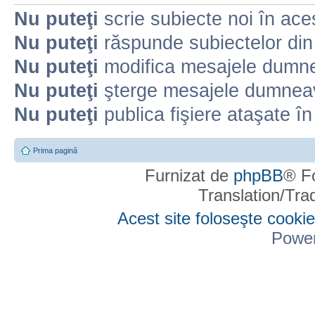
Nu puteţi
scrie subiecte noi în ace
Nu puteţi
răspunde subiectelor din
Nu puteţi
modifica mesajele dumne
Nu puteţi
şterge mesajele dumneav
Nu puteţi
publica fişiere ataşate î
Prima pagină
Furnizat de
phpBB
® F
Translation/Tr
Acest site foloseşte cookie
Powe