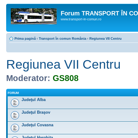
Forum TRANSPORT ÎN C
www.transport-in-comun.ro
Prima pagină
‹
Transport în comun România
‹
Regiunea VII Centru
Regiunea VII Centru
Moderator:
GS808
FORUM
Judeţul Alba
Judeţul Braşov
Judeţul Covasna
Judeţul Harghita