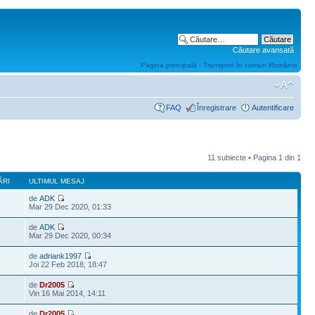
Căutare avansată
Pagina principală - Transport în comun România
FAQ
Înregistrare
Autentificare
11 subiecte • Pagina
1
din
1
ĂRI
ULTIMUL MESAJ
de
ADK
9
Mar 29 Dec 2020, 01:33
de
ADK
5
Mar 29 Dec 2020, 00:34
de
adriank1997
Joi 22 Feb 2018, 18:47
de
Dr2005
Vin 16 Mai 2014, 14:11
de
Dr2005