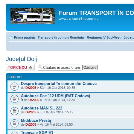
Forum TRANSPORT ÎN C
www.transport-in-comun.ro
Prima pagină
‹
Transport în comun România
‹
Regiunea IV Sud-Vest
‹
Judeţu
Judeţul Dolj
Scrie un subiect
nou
SUBIECTE
Despre transportul în comun din Craiova
de
Dr2005
» Sâm 19 Oct 2013, 00:35
Autobuze Dac 112 UDM (RAT Craiova)
de
Dr2005
» Joi 09 Ian 2014, 14:24
Autobuze MAN SL 222
de
Dr2005
» Lun 07 Apr 2014, 15:12
Midibuze Prestij
de
Dr2005
» Vin 16 Mai 2014, 09:50
Tramvaie SGP E1