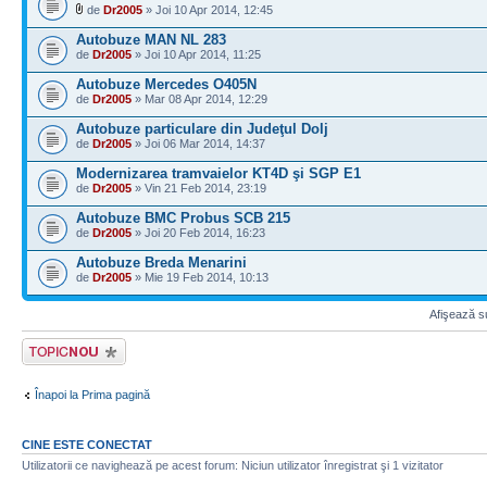
de
Dr2005
» Joi 10 Apr 2014, 12:45
Autobuze MAN NL 283
de
Dr2005
» Joi 10 Apr 2014, 11:25
Autobuze Mercedes O405N
de
Dr2005
» Mar 08 Apr 2014, 12:29
Autobuze particulare din Judeţul Dolj
de
Dr2005
» Joi 06 Mar 2014, 14:37
Modernizarea tramvaielor KT4D şi SGP E1
de
Dr2005
» Vin 21 Feb 2014, 23:19
Autobuze BMC Probus SCB 215
de
Dr2005
» Joi 20 Feb 2014, 16:23
Autobuze Breda Menarini
de
Dr2005
» Mie 19 Feb 2014, 10:13
Afişează su
Scrie un subiect
nou
Înapoi la Prima pagină
CINE ESTE CONECTAT
Utilizatorii ce navighează pe acest forum: Niciun utilizator înregistrat şi 1 vizitator