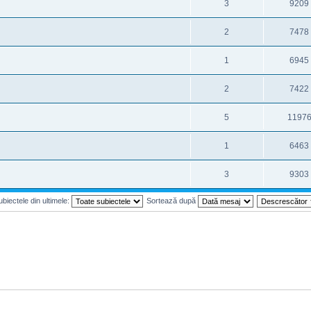
3
9209
2
7478
1
6945
2
7422
5
1197
1
6463
3
9303
biectele din ultimele:
Sortează după