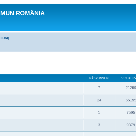
OMUN ROMÂNIA
l Dolj
RĂSPUNSURI
VIZUALIZ
7
2129
24
5519
1
7595
3
9379