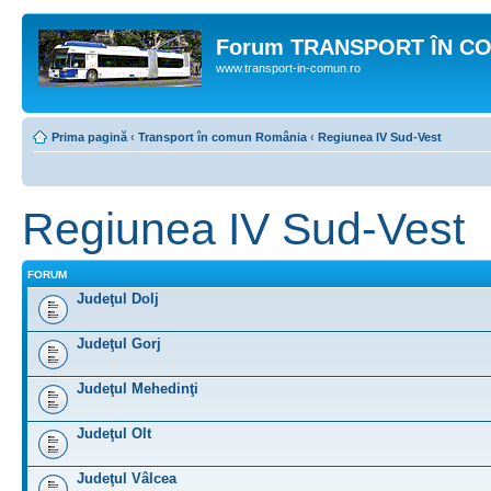
Forum TRANSPORT ÎN C
www.transport-in-comun.ro
Prima pagină
‹
Transport în comun România
‹
Regiunea IV Sud-Vest
Regiunea IV Sud-Vest
FORUM
Judeţul Dolj
Judeţul Gorj
Judeţul Mehedinţi
Judeţul Olt
Judeţul Vâlcea