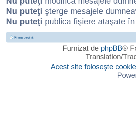
Nu puteţi
modifica mesajele dumne
Nu puteţi
şterge mesajele dumneav
Nu puteţi
publica fişiere ataşate î
Prima pagină
Furnizat de
phpBB
® F
Translation/Tr
Acest site foloseşte cookie
Powe