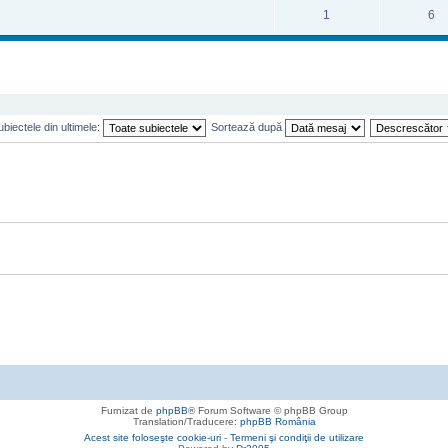
1
6
biectele din ultimele:
Sortează după
Furnizat de
phpBB
® Forum Software © phpBB Group
Translation/Traducere:
phpBB România
Acest site foloseşte cookie-uri
-
Termeni şi condiţii de utilizare