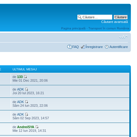
Căutare avansată
Pagina principală - Transport în comun România
FAQ
Înregistrare
Autentificare
E
ULTIMUL MESAJ
de
133
Mie 01 Dec 2021, 20:06
de
ADK
Joi 20 Iul 2023, 16:21
de
ADK
Sâm 24 Iun 2023, 22:06
de
ADK
Sâm 02 Sep 2023, 14:57
de
AndreiSYA
Mie 12 Iun 2019, 14:31