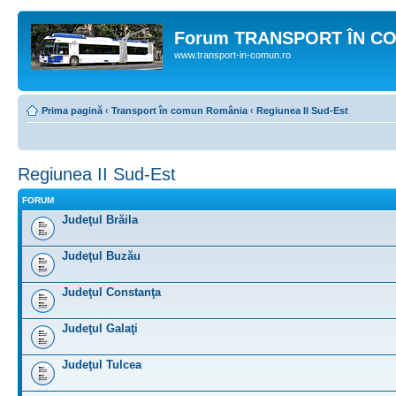
Forum TRANSPORT ÎN C
www.transport-in-comun.ro
Prima pagină
‹
Transport în comun România
‹
Regiunea II Sud-Est
Regiunea II Sud-Est
FORUM
Judeţul Brăila
Judeţul Buzău
Judeţul Constanţa
Judeţul Galaţi
Judeţul Tulcea