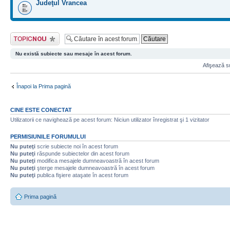
Judeţul Vrancea
Scrie un subiect
nou
Nu există subiecte sau mesaje în acest forum.
Afişează su
Înapoi la Prima pagină
CINE ESTE CONECTAT
Utilizatorii ce navighează pe acest forum: Niciun utilizator înregistrat şi 1 vizitator
PERMISIUNILE FORUMULUI
Nu puteţi
scrie subiecte noi în acest forum
Nu puteţi
răspunde subiectelor din acest forum
Nu puteţi
modifica mesajele dumneavoastră în acest forum
Nu puteţi
şterge mesajele dumneavoastră în acest forum
Nu puteţi
publica fişiere ataşate în acest forum
Prima pagină