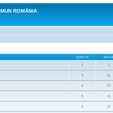
OMUN ROMÂNIA
SUBIECTE
MESAJ
1
1
3
31
4
27
5
21
2
31