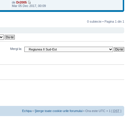
de
Dr2005
Mar 05 Dec 2017, 00:09
0 subiecte • Pagina
1
din
1
Mergi la:
Echipa
•
Şterge toate cookie-urile forumului
• Ora este UTC + 1 [
DST
]