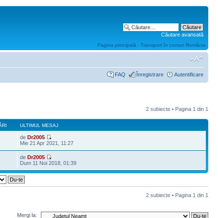
Căutare avansată
Pagina principală - Transport în comun România
FAQ
Înregistrare
Autentificare
2 subiecte • Pagina
1
din
1
ĂRI
ULTIMUL MESAJ
de
Dr2005
2
Mie 21 Apr 2021, 11:27
de
Dr2005
Dum 11 Noi 2018, 01:39
2 subiecte • Pagina
1
din
1
Mergi la: