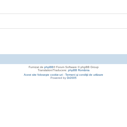
Furnizat de
phpBB
® Forum Software © phpBB Group
Translation/Traducere:
phpBB România
Acest site foloseşte cookie-uri
-
Termeni şi condiţii de utilizare
Powered by
Dr2005