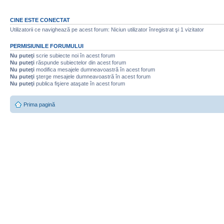
CINE ESTE CONECTAT
Utilizatorii ce navighează pe acest forum: Niciun utilizator înregistrat şi 1 vizitator
PERMISIUNILE FORUMULUI
Nu puteţi
scrie subiecte noi în acest forum
Nu puteţi
răspunde subiectelor din acest forum
Nu puteţi
modifica mesajele dumneavoastră în acest forum
Nu puteţi
şterge mesajele dumneavoastră în acest forum
Nu puteţi
publica fişiere ataşate în acest forum
Prima pagină