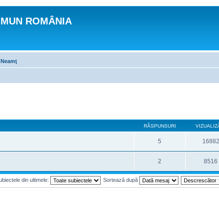
OMUN ROMÂNIA
 Neamţ
RĂSPUNSURI
VIZUALIZ
5
1688
2
8516
biectele din ultimele:
Sortează după