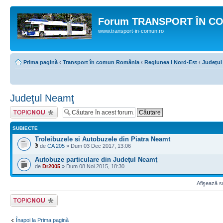
Forum TRANSPORT ÎN C
www.transport-in-comun.ro
Prima pagină
‹
Transport în comun România
‹
Regiunea I Nord-Est
‹
Judeţul
Judeţul Neamţ
Scrie un subiect
nou
SUBIECTE
Troleibuzele si Autobuzele din Piatra Neamt
de
CA 205
» Dum 03 Dec 2017, 13:06
Autobuze particulare din Judeţul Neamţ
de
Dr2005
» Dum 08 Noi 2015, 18:30
Afişează su
Scrie un subiect
nou
Înapoi la Prima pagină