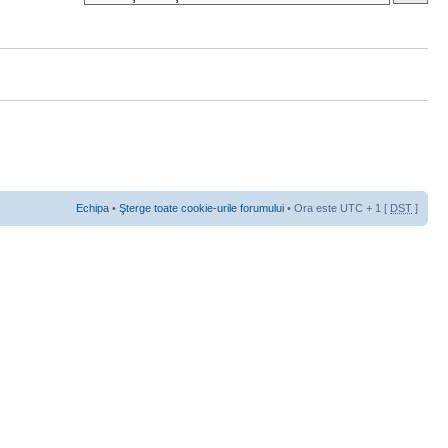
Echipa
•
Şterge toate cookie-urile forumului
• Ora este UTC + 1 [
DST
]