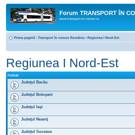
Forum TRANSPORT ÎN C
www.transport-in-comun.ro
Prima pagină
‹
Transport în comun România
‹
Regiunea I Nord-Est
Regiunea I Nord-Est
FORUM
Judeţul Bacău
Judeţul Botoşani
Judeţul Iaşi
Judeţul Neamţ
Judeţul Suceava