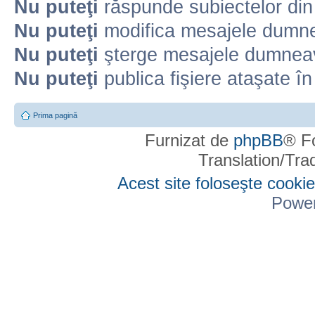
Nu puteţi
răspunde subiectelor din
Nu puteţi
modifica mesajele dumne
Nu puteţi
şterge mesajele dumneav
Nu puteţi
publica fişiere ataşate î
Prima pagină
Furnizat de
phpBB
® F
Translation/Tr
Acest site foloseşte cookie
Powe