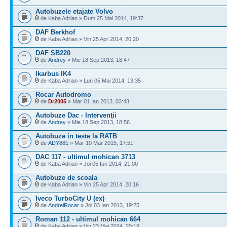
Autobuzele etajate Volvo
de Kaba Adrian » Dum 25 Mai 2014, 19:37
DAF Berkhof
de Kaba Adrian » Vin 25 Apr 2014, 20:20
DAF SB220
de
Andrey
» Mie 18 Sep 2013, 18:47
Ikarbus IK4
de Kaba Adrian » Lun 05 Mai 2014, 13:35
Rocar Autodromo
de
Dr2005
» Mar 01 Ian 2013, 03:43
Autobuze Dac - Intervenţii
de
Andrey
» Mie 18 Sep 2013, 18:56
Autobuze in teste la RATB
de
ADY881
» Mar 10 Mar 2015, 17:51
DAC 117 - ultimul mohican 3713
de Kaba Adrian » Joi 05 Iun 2014, 21:00
Autobuze de scoala
de Kaba Adrian » Vin 25 Apr 2014, 20:16
Iveco TurboCity U (ex)
de
AndreiRocar
» Joi 03 Ian 2013, 19:25
Roman 112 - ultimul mohican 664
de Kaba Adrian » Vin 23 Mai 2014, 20:19