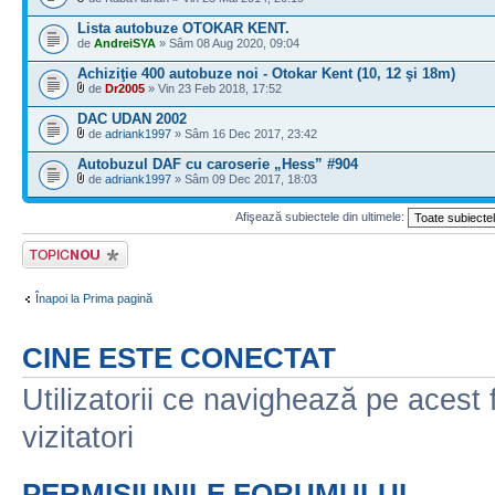
Lista autobuze OTOKAR KENT.
de
AndreiSYA
» Sâm 08 Aug 2020, 09:04
Achiziţie 400 autobuze noi - Otokar Kent (10, 12 şi 18m)
de
Dr2005
» Vin 23 Feb 2018, 17:52
DAC UDAN 2002
de
adriank1997
» Sâm 16 Dec 2017, 23:42
Autobuzul DAF cu caroserie „Hess” #904
de
adriank1997
» Sâm 09 Dec 2017, 18:03
Afişează subiectele din ultimele:
Scrie un subiect
nou
Înapoi la Prima pagină
CINE ESTE CONECTAT
Utilizatorii ce navighează pe acest f
vizitatori
PERMISIUNILE FORUMULUI