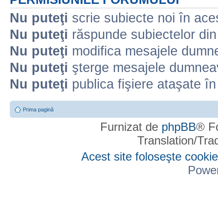
Nu puteţi
scrie subiecte noi în ace
Nu puteţi
răspunde subiectelor din
Nu puteţi
modifica mesajele dumne
Nu puteţi
şterge mesajele dumneav
Nu puteţi
publica fişiere ataşate î
Prima pagină
Furnizat de
phpBB
® F
Translation/Tr
Acest site foloseşte cookie
Powe