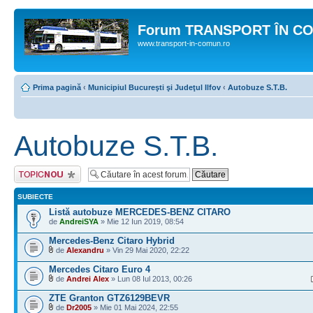
Forum TRANSPORT ÎN C
www.transport-in-comun.ro
Prima pagină
‹
Municipiul Bucureşti şi Judeţul Ilfov
‹
Autobuze S.T.B.
Autobuze S.T.B.
Scrie un subiect
nou
SUBIECTE
Listă autobuze MERCEDES-BENZ CITARO
de
AndreiSYA
» Mie 12 Iun 2019, 08:54
Mercedes-Benz Citaro Hybrid
de
Alexandru
» Vin 29 Mai 2020, 22:22
Mercedes Citaro Euro 4
de
Andrei Alex
» Lun 08 Iul 2013, 00:26
ZTE Granton GTZ6129BEVR
de
Dr2005
» Mie 01 Mai 2024, 22:55