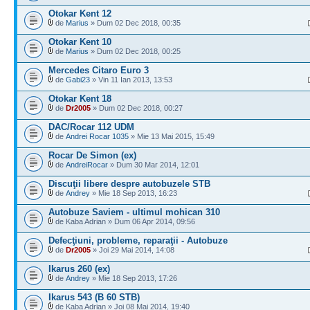
Otokar Kent 12
de
Marius
» Dum 02 Dec 2018, 00:35
Otokar Kent 10
de
Marius
» Dum 02 Dec 2018, 00:25
Mercedes Citaro Euro 3
de
Gabi23
» Vin 11 Ian 2013, 13:53
Otokar Kent 18
de
Dr2005
» Dum 02 Dec 2018, 00:27
DAC/Rocar 112 UDM
de
Andrei Rocar 1035
» Mie 13 Mai 2015, 15:49
Rocar De Simon (ex)
de
AndreiRocar
» Dum 30 Mar 2014, 12:01
Discuţii libere despre autobuzele STB
de
Andrey
» Mie 18 Sep 2013, 16:23
Autobuze Saviem - ultimul mohican 310
de Kaba Adrian » Dum 06 Apr 2014, 09:56
Defecţiuni, probleme, reparaţii - Autobuze
de
Dr2005
» Joi 29 Mai 2014, 14:08
Ikarus 260 (ex)
de
Andrey
» Mie 18 Sep 2013, 17:26
Ikarus 543 (B 60 STB)
de Kaba Adrian » Joi 08 Mai 2014, 19:40