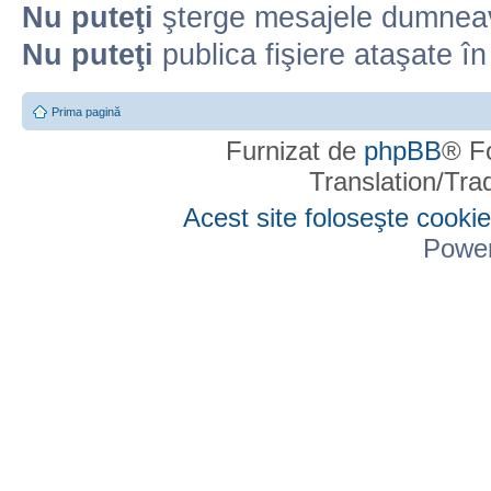
Nu puteţi
şterge mesajele dumneav
Nu puteţi
publica fişiere ataşate î
Prima pagină
Furnizat de
phpBB
® F
Translation/Tr
Acest site foloseşte cookie
Powe