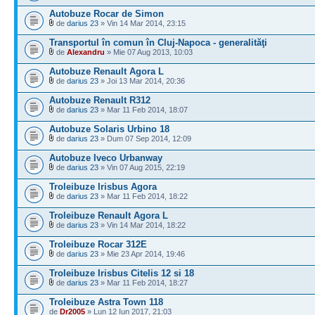
Autobuze Rocar de Simon
de
darius 23
» Vin 14 Mar 2014, 23:15
Transportul în comun în Cluj-Napoca - generalităţi
de
Alexandru
» Mie 07 Aug 2013, 10:03
Autobuze Renault Agora L
de
darius 23
» Joi 13 Mar 2014, 20:36
Autobuze Renault R312
de
darius 23
» Mar 11 Feb 2014, 18:07
Autobuze Solaris Urbino 18
de
darius 23
» Dum 07 Sep 2014, 12:09
Autobuze Iveco Urbanway
de
darius 23
» Vin 07 Aug 2015, 22:19
Troleibuze Irisbus Agora
de
darius 23
» Mar 11 Feb 2014, 18:22
Troleibuze Renault Agora L
de
darius 23
» Vin 14 Mar 2014, 18:22
Troleibuze Rocar 312E
de
darius 23
» Mie 23 Apr 2014, 19:46
Troleibuze Irisbus Citelis 12 si 18
de
darius 23
» Mar 11 Feb 2014, 18:27
Troleibuze Astra Town 118
de
Dr2005
» Lun 12 Iun 2017, 21:03