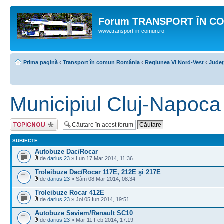
Forum TRANSPORT ÎN C
www.transport-in-comun.ro
Prima pagină
‹
Transport în comun România
‹
Regiunea VI Nord-Vest
‹
Judeţ
Municipiul Cluj-Napoca
Scrie un subiect
nou
SUBIECTE
Autobuze Dac/Rocar
de
darius 23
» Lun 17 Mar 2014, 11:36
Troleibuze Dac/Rocar 117E, 212E şi 217E
de
darius 23
» Sâm 08 Mar 2014, 08:34
Troleibuze Rocar 412E
de
darius 23
» Joi 05 Iun 2014, 19:51
Autobuze Saviem/Renault SC10
de
darius 23
» Mar 11 Feb 2014, 17:19