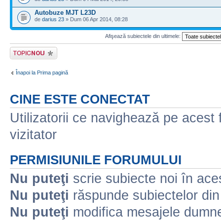
Autobuze MJT L23D
de
darius 23
» Dum 06 Apr 2014, 08:28
Afişează subiectele din ultimele:
Scrie un subiect
nou
Înapoi la Prima pagină
CINE ESTE CONECTAT
Utilizatorii ce navighează pe acest f
vizitator
PERMISIUNILE FORUMULUI
Nu puteţi
scrie subiecte noi în ace
Nu puteţi
răspunde subiectelor din
Nu puteţi
modifica mesajele dumne