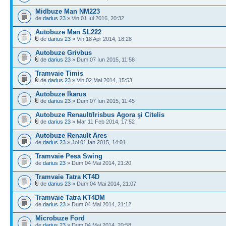
Midbuze Man NM223
de
darius 23
» Vin 01 Iul 2016, 20:32
Autobuze Man SL222
de
darius 23
» Vin 18 Apr 2014, 18:28
Autobuze Grivbus
de
darius 23
» Dum 07 Iun 2015, 11:58
Tramvaie Timis
de
darius 23
» Vin 02 Mai 2014, 15:53
Autobuze Ikarus
de
darius 23
» Dum 07 Iun 2015, 11:45
Autobuze Renault/Irisbus Agora şi Citelis
de
darius 23
» Mar 11 Feb 2014, 17:52
Autobuze Renault Ares
de
darius 23
» Joi 01 Ian 2015, 14:01
Tramvaie Pesa Swing
de
darius 23
» Dum 04 Mai 2014, 21:20
Tramvaie Tatra KT4D
de
darius 23
» Dum 04 Mai 2014, 21:07
Tramvaie Tatra KT4DM
de
darius 23
» Dum 04 Mai 2014, 21:12
Microbuze Ford
de
darius 23
» Dum 04 Mai 2014, 20:58