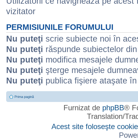
Utilizatorii ce navighează pe acest f
vizitator
PERMISIUNILE FORUMULUI
Nu puteţi
scrie subiecte noi în ace
Nu puteţi
răspunde subiectelor din
Nu puteţi
modifica mesajele dumne
Nu puteţi
şterge mesajele dumneav
Nu puteţi
publica fişiere ataşate î
Prima pagină
Furnizat de
phpBB
® F
Translation/Tr
Acest site foloseşte cookie
Powe