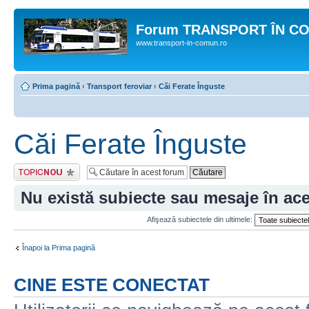
Forum TRANSPORT ÎN C
www.transport-in-comun.ro
Prima pagină
‹
Transport feroviar
‹
Căi Ferate Înguste
Căi Ferate Înguste
Scrie un subiect
nou
Nu există subiecte sau mesaje în ac
Afişează subiectele din ultimele:
Înapoi la Prima pagină
CINE ESTE CONECTAT