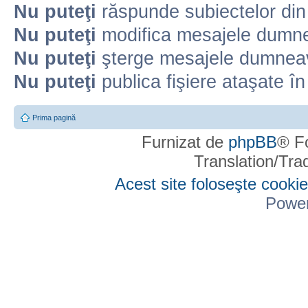
Nu puteţi
răspunde subiectelor din
Nu puteţi
modifica mesajele dumne
Nu puteţi
şterge mesajele dumneav
Nu puteţi
publica fişiere ataşate î
Prima pagină
Furnizat de
phpBB
® F
Translation/Tr
Acest site foloseşte cookie
Powe