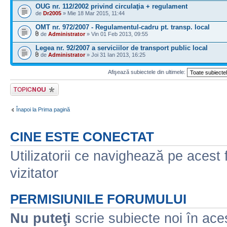
OUG nr. 112/2002 privind circulaţia + regulament
de
Dr2005
» Mie 18 Mar 2015, 11:44
OMT nr. 972/2007 - Regulamentul-cadru pt. transp. local
de
Administrator
» Vin 01 Feb 2013, 09:55
Legea nr. 92/2007 a serviciilor de transport public local
de
Administrator
» Joi 31 Ian 2013, 16:25
Afişează subiectele din ultimele:
Scrie un subiect
nou
Înapoi la Prima pagină
CINE ESTE CONECTAT
Utilizatorii ce navighează pe acest f
vizitator
PERMISIUNILE FORUMULUI
Nu puteţi
scrie subiecte noi în ace