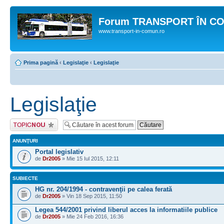
Forum TRANSPORT ÎN C
www.transport-in-comun.ro
Prima pagină
‹
Legislaţie
‹
Legislaţie
Legislaţie
Scrie un subiect
nou
ANUNŢURI
Portal legislativ
de
Dr2005
» Mie 15 Iul 2015, 12:11
SUBIECTE
HG nr. 204/1994 - contravenţii pe calea ferată
de
Dr2005
» Vin 18 Sep 2015, 11:50
Legea 544/2001 privind liberul acces la informatiile publice
de
Dr2005
» Mie 24 Feb 2016, 16:36