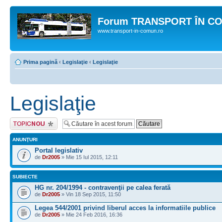
Forum TRANSPORT ÎN C
www.transport-in-comun.ro
Prima pagină
‹
Legislaţie
‹
Legislaţie
Legislaţie
Scrie un subiect
nou
ANUNŢURI
Portal legislativ
de
Dr2005
» Mie 15 Iul 2015, 12:11
SUBIECTE
HG nr. 204/1994 - contravenţii pe calea ferată
de
Dr2005
» Vin 18 Sep 2015, 11:50
Legea 544/2001 privind liberul acces la informatiile publice
de
Dr2005
» Mie 24 Feb 2016, 16:36