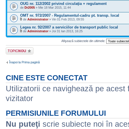
OUG nr. 112/2002 privind circulaţia + regulament
de
Dr2005
» Mie 18 Mar 2015, 11:44
OMT nr. 972/2007 - Regulamentul-cadru pt. transp. local
de
Administrator
» Vin 01 Feb 2013, 09:55
Legea nr. 92/2007 a serviciilor de transport public local
de
Administrator
» Joi 31 Ian 2013, 16:25
Afişează subiectele din ultimele:
Scrie un subiect
nou
Înapoi la Prima pagină
CINE ESTE CONECTAT
Utilizatorii ce navighează pe acest f
vizitator
PERMISIUNILE FORUMULUI
Nu puteţi
scrie subiecte noi în ace