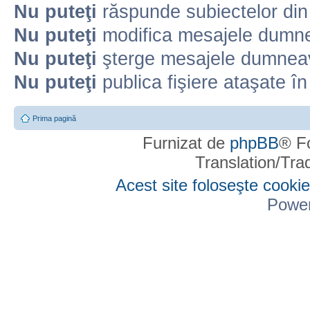
Nu puteţi
răspunde subiectelor din
Nu puteţi
modifica mesajele dumne
Nu puteţi
şterge mesajele dumneav
Nu puteţi
publica fişiere ataşate î
Prima pagină
Furnizat de
phpBB
® F
Translation/Tr
Acest site foloseşte cookie
Powe