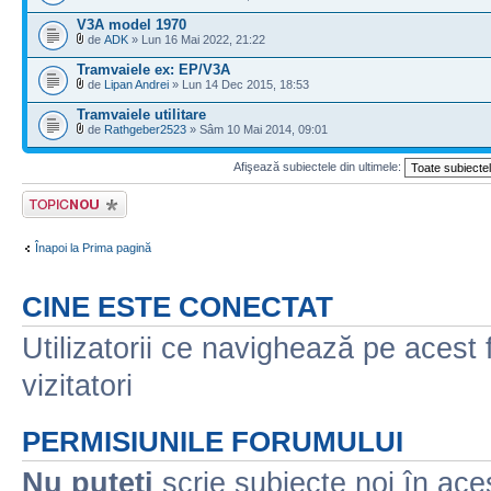
V3A model 1970
de
ADK
» Lun 16 Mai 2022, 21:22
Tramvaiele ex: EP/V3A
de
Lipan Andrei
» Lun 14 Dec 2015, 18:53
Tramvaiele utilitare
de
Rathgeber2523
» Sâm 10 Mai 2014, 09:01
Afişează subiectele din ultimele:
Scrie un subiect
nou
Înapoi la Prima pagină
CINE ESTE CONECTAT
Utilizatorii ce navighează pe acest f
vizitatori
PERMISIUNILE FORUMULUI
Nu puteţi
scrie subiecte noi în ace