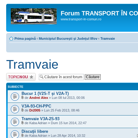
Forum TRANSPORT ÎN C
www.transport-in-comun.ro
Prima pagină
‹
Municipiul Bucureşti şi Judeţul Ilfov
‹
Tramvaie
Tramvaie
Scrie un subiect
nou
SUBIECTE
Bucur 1 (V2S-T şi V2A-T)
de
Andrei Alex
» Lun 08 Iul 2013, 00:06
V3A-93-CH-PPC
de
Dr2005
» Lun 25 Feb 2013, 08:46
Tramvaie V3A-2S-93
de Kaba Adrian » Dum 15 Iun 2014, 22:47
Discuţii libere
de Kaba Adrian » Lun 28 Apr 2014, 10:32