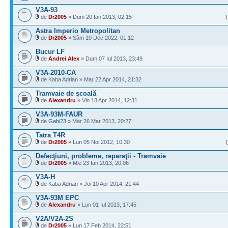
V3A-93
de
Dr2005
» Dum 20 Ian 2013, 02:15
Astra Imperio Metropolitan
de
Dr2005
» Sâm 10 Dec 2022, 01:12
Bucur LF
de
Andrei Alex
» Dum 07 Iul 2013, 23:49
V3A-2010-CA
de Kaba Adrian » Mar 22 Apr 2014, 21:32
Tramvaie de şcoală
de
Alexandru
» Vin 18 Apr 2014, 12:31
V3A-93M-FAUR
de
Gabi23
» Mar 26 Mar 2013, 20:27
Tatra T4R
de
Dr2005
» Lun 05 Noi 2012, 10:30
Defecţiuni, probleme, reparaţii - Tramvaie
de
Dr2005
» Mie 23 Ian 2013, 20:06
V3A-H
de Kaba Adrian » Joi 10 Apr 2014, 21:44
V3A-93M EPC
de
Alexandru
» Lun 01 Iul 2013, 17:45
V2A/V2A-2S
de
Dr2005
» Lun 17 Feb 2014, 22:51