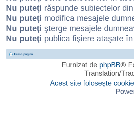
Nu puteţi
răspunde subiectelor din
Nu puteţi
modifica mesajele dumne
Nu puteţi
şterge mesajele dumneav
Nu puteţi
publica fişiere ataşate î
Prima pagină
Furnizat de
phpBB
® F
Translation/Tr
Acest site foloseşte cookie
Powe