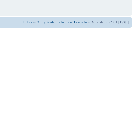
Echipa
•
Şterge toate cookie-urile forumului
• Ora este UTC + 1 [
DST
]