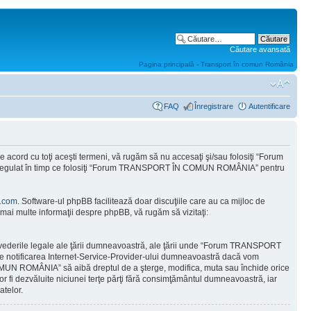
Căutare avansată
Pagina principală - Transport în comun România
FAQ
Înregistrare
Autentificare
ord cu toţi aceşti termeni, vă rugăm să nu accesaţi şi/sau folosiţi “Forum
od regulat în timp ce folosiţi “Forum TRANSPORT ÎN COMUN ROMÂNIA” pentru
.com
. Software-ul phpBB facilitează doar discuţiile care au ca mijloc de
mai multe informaţii despre phpBB, vă rugăm să vizitaţi:
prevederile legale ale ţării dumneavoastră, ale ţării unde “Forum TRANSPORT
e notificarea Internet-Service-Provider-ului dumneavoastră dacă vom
COMUN ROMÂNIA” să aibă dreptul de a şterge, modifica, muta sau închide orice
vor fi dezvăluite niciunei terţe părţi fără consimţământul dumneavoastră, iar
telor.