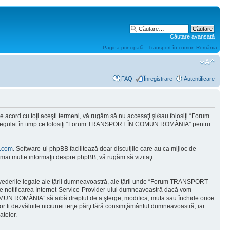
Căutare avansată
Pagina principală - Transport în comun România
FAQ
Înregistrare
Autentificare
ord cu toţi aceşti termeni, vă rugăm să nu accesaţi şi/sau folosiţi “Forum
od regulat în timp ce folosiţi “Forum TRANSPORT ÎN COMUN ROMÂNIA” pentru
.com
. Software-ul phpBB facilitează doar discuţiile care au ca mijloc de
mai multe informaţii despre phpBB, vă rugăm să vizitaţi:
prevederile legale ale ţării dumneavoastră, ale ţării unde “Forum TRANSPORT
e notificarea Internet-Service-Provider-ului dumneavoastră dacă vom
COMUN ROMÂNIA” să aibă dreptul de a şterge, modifica, muta sau închide orice
vor fi dezvăluite niciunei terţe părţi fără consimţământul dumneavoastră, iar
telor.