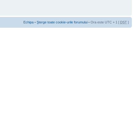
Echipa
•
Şterge toate cookie-urile forumului
• Ora este UTC + 1 [
DST
]