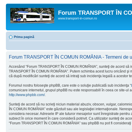
Forum TRANSPORT ÎN C
www.transport-in-comun.ro
Prima pagină
Forum TRANSPORT ÎN COMUN ROMÂNIA - Termeni de uti
Accesând “Forum TRANSPORT ÎN COMUN ROMÂNIA”, sunteţi de acord să intraţi di
TRANSPORT ÎN COMUN ROMÂNIA”. Putem schimba acest lucru oricând şi ne vom
că după modificări sunteţi de acord să intraţi sub incidenţa legală a acestor t
Forumul nostru foloseşte phpBB, care este o soluţie publicată sub incidenţa “
comunicare internetul, grupul phpBB nu este responsabill în ceea ce site-ul a
http://www.phpbb.com/
.
Sunteţi de acord să nu scrieţi niciun material abuziv, obscen, vulgar, calomn
ÎN COMUN ROMÂNIA” este găzduit sau ale legislaţiei internaţionale. Nerespe
considera necesar. Adresele IP ale tuturor mesajelor sunt înregistrate pent
subiect în orice moment în care consideră potrivit. Ca utilizator sunteţi de aco
“Forum TRANSPORT ÎN COMUN ROMÂNIA” sau phpBB nu pot fi consideraţi resp