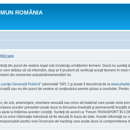
OMUN ROMÂNIA
lizare
n punct de vedere legal sub incidenţa următorilor termeni. Dacă nu sunteţi de ac
 strădui să vă informăm, deşi ar fi prudent să verificaţi aceşti termeni în m
ermeni din momentul actualizării/amendării lor.
Licenţei Generală Publică
” (abreviată “GPL”) şi poate fi descărcat de la
www.phpbb
cceptă sau nu din punct de vedere al conţinutului permis şi/sau a conduitei. Pentru 
ios, de ură, ameninţare, orientare-sexuală sau orice alt material care poate viola 
ctarea acestor prevederi poate duce la blocarea imediată şi permanentă însoţită d
ru a ajuta la întărirea acestor condiţii. Sunteţi de acord ca “Forum TRANSPORT ÎN 
rd ca orice informaţie introdusă să fie stocată în baza de date. Aceste informaţii nu 
onsabili pentru vreo încercare de hacking care poate duce la compromiterea da