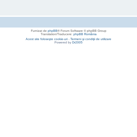
Furnizat de
phpBB
® Forum Software © phpBB Group
Translation/Traducere:
phpBB România
Acest site foloseşte cookie-uri
-
Termeni şi condiţii de utilizare
Powered by
Dr2005