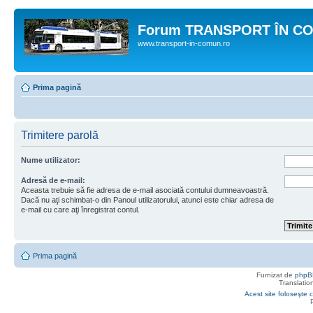
Forum TRANSPORT ÎN C
www.transport-in-comun.ro
Prima pagină
Trimitere parolă
Nume utilizator:
Adresă de e-mail:
Aceasta trebuie să fie adresa de e-mail asociată contului dumneavoastră.
Dacă nu aţi schimbat-o din Panoul utilizatorului, atunci este chiar adresa de
e-mail cu care aţi înregistrat contul.
Prima pagină
Furnizat de
phpB
Translatio
Acest site foloseşte c