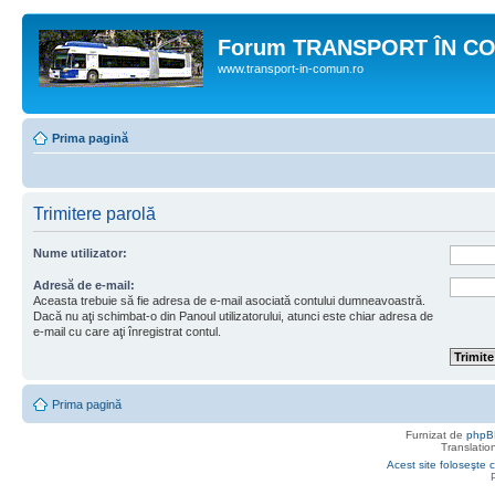
Forum TRANSPORT ÎN C
www.transport-in-comun.ro
Prima pagină
Trimitere parolă
Nume utilizator:
Adresă de e-mail:
Aceasta trebuie să fie adresa de e-mail asociată contului dumneavoastră.
Dacă nu aţi schimbat-o din Panoul utilizatorului, atunci este chiar adresa de
e-mail cu care aţi înregistrat contul.
Prima pagină
Furnizat de
phpB
Translatio
Acest site foloseşte c