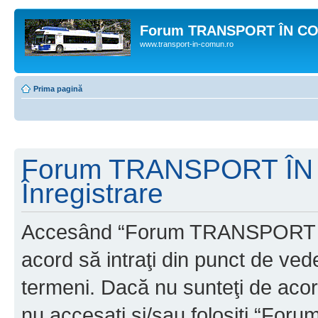
Forum TRANSPORT ÎN C
www.transport-in-comun.ro
Prima pagină
Forum TRANSPORT ÎN
Înregistrare
Accesând “Forum TRANSPORT 
acord să intraţi din punct de ved
termeni. Dacă nu sunteţi de acor
nu accesaţi şi/sau folosiţi “