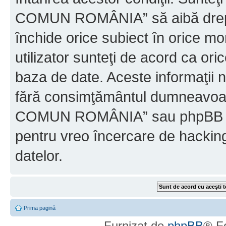
COMUN ROMÂNIA” să aibă dreptu
închide orice subiect în orice mo
utilizator sunteţi de acord ca ori
baza de date. Aceste informaţii nu
fără consimţământul dumneavo
COMUN ROMÂNIA” sau phpBB nu p
pentru vreo încercare de hackin
datelor.
Prima pagină
Furnizat de
phpBB
® F