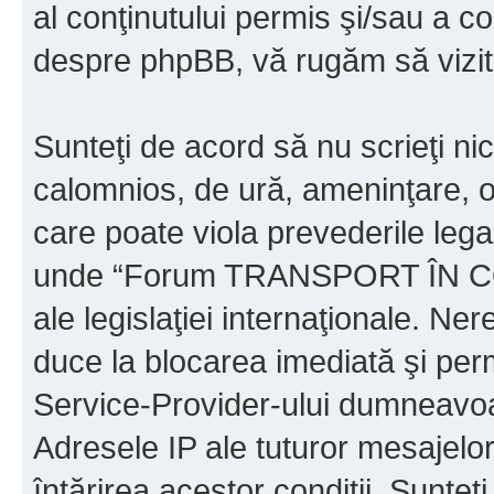
al conţinutului permis şi/sau a co
despre phpBB, vă rugăm să vizit
Sunteţi de acord să nu scrieţi ni
calomnios, de ură, ameninţare, o
care poate viola prevederile legal
unde “Forum TRANSPORT ÎN C
ale legislaţiei internaţionale. N
duce la blocarea imediată şi perm
Service-Provider-ului dumneavo
Adresele IP ale tuturor mesajelor
întărirea acestor condiţii. Sun