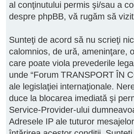
al conţinutului permis şi/sau a co
despre phpBB, vă rugăm să vizit
Sunteţi de acord să nu scrieţi ni
calomnios, de ură, ameninţare, o
care poate viola prevederile legal
unde “Forum TRANSPORT ÎN C
ale legislaţiei internaţionale. N
duce la blocarea imediată şi perm
Service-Provider-ului dumneavo
Adresele IP ale tuturor mesajelor
întărirea acestor condiţii. Sun