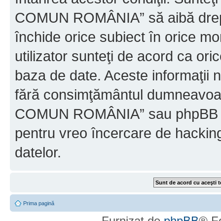
COMUN ROMÂNIA” să aibă dreptu
închide orice subiect în orice mo
utilizator sunteţi de acord ca ori
baza de date. Aceste informaţii nu
fără consimţământul dumneavo
COMUN ROMÂNIA” sau phpBB nu p
pentru vreo încercare de hackin
datelor.
Prima pagină
Furnizat de
phpBB
® F