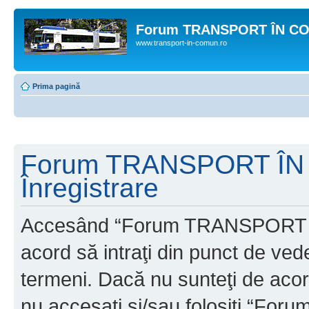
Forum TRANSPORT ÎN C
www.transport-in-comun.ro
Prima pagină
Forum TRANSPORT ÎN
Înregistrare
Accesând “Forum TRANSPORT 
acord să intraţi din punct de ved
termeni. Dacă nu sunteţi de acor
nu accesaţi şi/sau folosiţi “