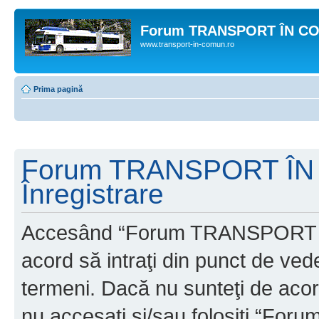
Forum TRANSPORT ÎN C
www.transport-in-comun.ro
Prima pagină
Forum TRANSPORT ÎN
Înregistrare
Accesând “Forum TRANSPORT 
acord să intraţi din punct de ved
termeni. Dacă nu sunteţi de acor
nu accesaţi şi/sau folosiţi “