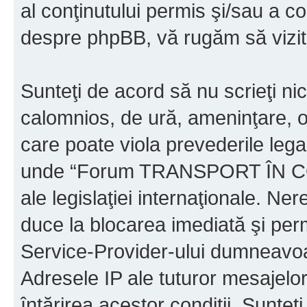
al conţinutului permis şi/sau a co
despre phpBB, vă rugăm să vizit
Sunteţi de acord să nu scrieţi ni
calomnios, de ură, ameninţare, o
care poate viola prevederile legal
unde “Forum TRANSPORT ÎN C
ale legislaţiei internaţionale. N
duce la blocarea imediată şi perm
Service-Provider-ului dumneavo
Adresele IP ale tuturor mesajelor
întărirea acestor condiţii. Sun