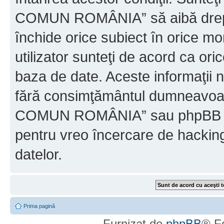
COMUN ROMÂNIA” să aibă dreptu
închide orice subiect în orice mo
utilizator sunteţi de acord ca ori
baza de date. Aceste informaţii nu
fără consimţământul dumneavo
COMUN ROMÂNIA” sau phpBB nu p
pentru vreo încercare de hackin
datelor.
Prima pagină
Furnizat de
phpBB
® F