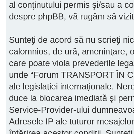
al conţinutului permis şi/sau a co
despre phpBB, vă rugăm să vizit
Sunteţi de acord să nu scrieţi ni
calomnios, de ură, ameninţare, o
care poate viola prevederile legal
unde “Forum TRANSPORT ÎN C
ale legislaţiei internaţionale. N
duce la blocarea imediată şi perm
Service-Provider-ului dumneavo
Adresele IP ale tuturor mesajelor
întărirea acestor condiţii. Sun