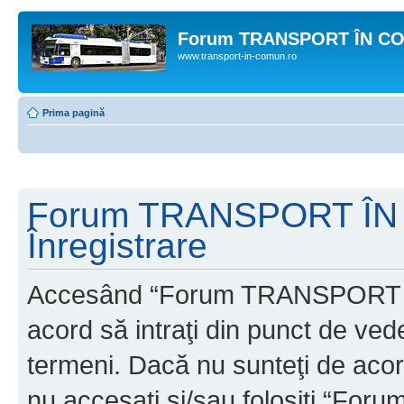
Forum TRANSPORT ÎN C
www.transport-in-comun.ro
Prima pagină
Forum TRANSPORT ÎN
Înregistrare
Accesând “Forum TRANSPORT 
acord să intraţi din punct de ved
termeni. Dacă nu sunteţi de acor
nu accesaţi şi/sau folosiţi “