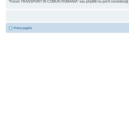
“Forum TRANSPORT ÎN COMUN ROMÂNIA” sau phpBB nu pot fi consideraţi resp
Prima pagină