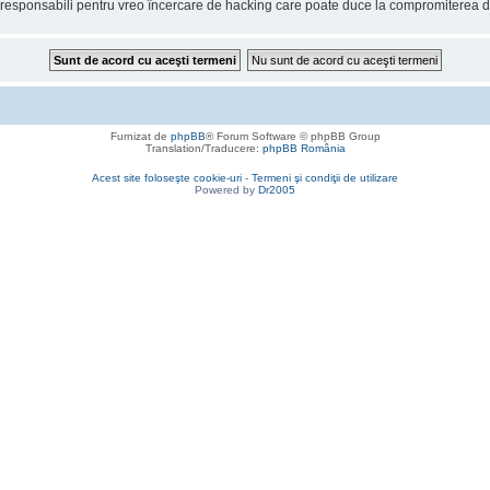
onsabili pentru vreo încercare de hacking care poate duce la compromiterea da
Furnizat de
phpBB
® Forum Software © phpBB Group
Translation/Traducere:
phpBB România
Acest site foloseşte cookie-uri
-
Termeni şi condiţii de utilizare
Powered by
Dr2005