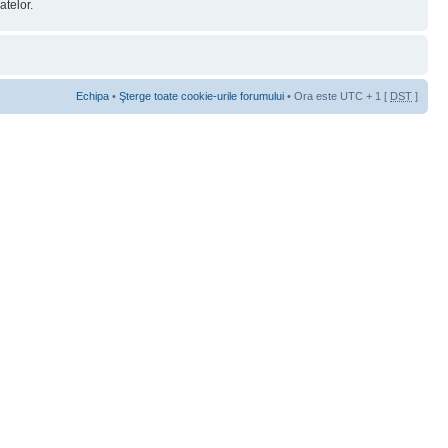
telor.
Echipa
•
Şterge toate cookie-urile forumului
• Ora este UTC + 1 [
DST
]