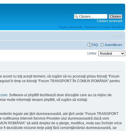
Căutare avansată
Pagina principală - Transport în comun România
FAQ
Autentificare
Limba:
ord cu toţi aceşti termeni, vă rugăm să nu accesaţi şi/sau folosiţi “Forum
od regulat în timp ce folosiţi “Forum TRANSPORT ÎN COMUN ROMÂNIA” pentru
.com
. Software-ul phpBB facilitează doar discuţiile care au ca mijloc de
mai multe informaţii despre phpBB, vă rugăm să vizitaţi:
prevederile legale ale ţării dumneavoastră, ale ţării unde “Forum TRANSPORT
e notificarea Internet-Service-Provider-ului dumneavoastră dacă vom
COMUN ROMÂNIA” să aibă dreptul de a şterge, modifica, muta sau închide orice
vor fi dezvăluite niciunei terţe părţi fără consimţământul dumneavoastră, iar