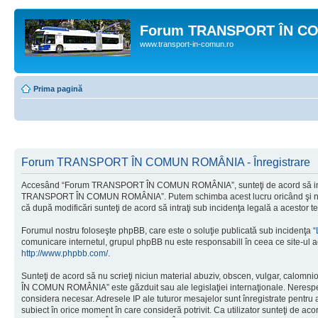
Forum TRANSPORT ÎN C
www.transport-in-comun.ro
Prima pagină
Forum TRANSPORT ÎN COMUN ROMÂNIA - Înregistrare
Accesând “Forum TRANSPORT ÎN COMUN ROMÂNIA”, sunteţi de acord să intraţi di
TRANSPORT ÎN COMUN ROMÂNIA”. Putem schimba acest lucru oricând şi ne vom
că după modificări sunteţi de acord să intraţi sub incidenţa legală a acestor t
Forumul nostru foloseşte phpBB, care este o soluţie publicată sub incidenţa “
comunicare internetul, grupul phpBB nu este responsabill în ceea ce site-ul a
http://www.phpbb.com/
.
Sunteţi de acord să nu scrieţi niciun material abuziv, obscen, vulgar, calomn
ÎN COMUN ROMÂNIA” este găzduit sau ale legislaţiei internaţionale. Nerespe
considera necesar. Adresele IP ale tuturor mesajelor sunt înregistrate pent
subiect în orice moment în care consideră potrivit. Ca utilizator sunteţi de aco