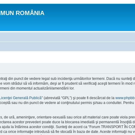
OMUN ROMÂNIA
n punct de vedere legal sub incidenţa următorilor termeni. Dacă nu sunteţi de ac
 strădui să vă informăm, deşi ar fi prudent să verificaţi aceşti termeni în m
ermeni din momentul actualizării/amendării lor.
Licenţei Generală Publică
” (abreviată “GPL”) şi poate fi descărcat de la
www.phpbb
cceptă sau nu din punct de vedere al conţinutului permis şi/sau a conduitei. Pentru 
ios, de ură, ameninţare, orientare-sexuală sau orice alt material care poate viola 
ctarea acestor prevederi poate duce la blocarea imediată şi permanentă însoţită d
ru a ajuta la întărirea acestor condiţii. Sunteţi de acord ca “Forum TRANSPORT ÎN 
rd ca orice informaţie introdusă să fie stocată în baza de date. Aceste informaţii nu 