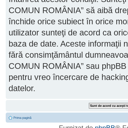
COMUN ROMÂNIA” să aibă dreptu
închide orice subiect în orice mo
utilizator sunteţi de acord ca ori
baza de date. Aceste informaţii nu
fără consimţământul dumneavo
COMUN ROMÂNIA” sau phpBB nu p
pentru vreo încercare de hackin
datelor.
Prima pagină
Furnizat de
phpBB
® F