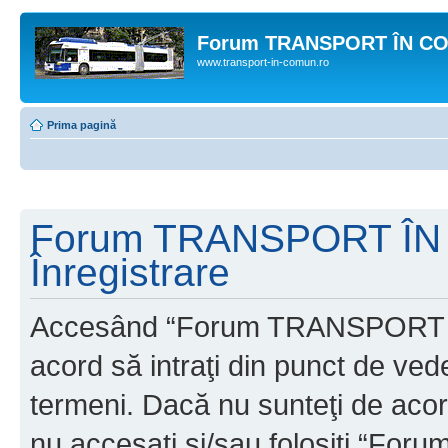
Forum TRANSPORT ÎN C
www.transport-in-comun.ro
Prima pagină
Forum TRANSPORT ÎN
Înregistrare
Accesând “Forum TRANSPORT 
acord să intraţi din punct de ved
termeni. Dacă nu sunteţi de acor
nu accesaţi şi/sau folosiţi “