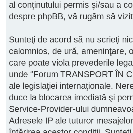
al conţinutului permis şi/sau a co
despre phpBB, vă rugăm să vizit
Sunteţi de acord să nu scrieţi ni
calomnios, de ură, ameninţare, o
care poate viola prevederile legal
unde “Forum TRANSPORT ÎN C
ale legislaţiei internaţionale. N
duce la blocarea imediată şi perm
Service-Provider-ului dumneavo
Adresele IP ale tuturor mesajelor
întărirea acestor condiţii. Sun