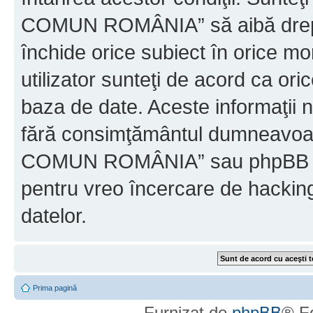
COMUN ROMÂNIA” să aibă dreptu
închide orice subiect în orice mo
utilizator sunteţi de acord ca ori
baza de date. Aceste informaţii nu
fără consimţământul dumneavo
COMUN ROMÂNIA” sau phpBB nu p
pentru vreo încercare de hackin
datelor.
Prima pagină
Furnizat de
phpBB
® F