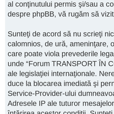
al conţinutului permis şi/sau a co
despre phpBB, vă rugăm să vizit
Sunteţi de acord să nu scrieţi ni
calomnios, de ură, ameninţare, o
care poate viola prevederile legal
unde “Forum TRANSPORT ÎN C
ale legislaţiei internaţionale. N
duce la blocarea imediată şi perm
Service-Provider-ului dumneavo
Adresele IP ale tuturor mesajelor
întărirea acestor condiţii. Sun