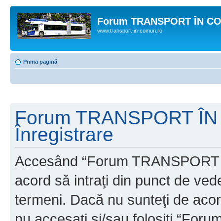
Forum TRANSPORT ÎN C
www.transport-in-comun.ro
Prima pagină
Forum TRANSPORT ÎN
Înregistrare
Accesând “Forum TRANSPORT 
acord să intraţi din punct de ved
termeni. Dacă nu sunteţi de acor
nu accesaţi şi/sau folosiţi “