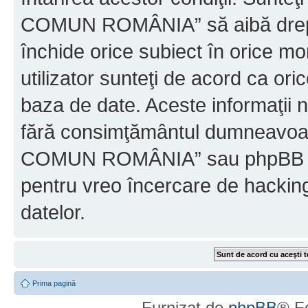
COMUN ROMÂNIA” să aibă dreptu
închide orice subiect în orice mo
utilizator sunteţi de acord ca ori
baza de date. Aceste informaţii nu
fără consimţământul dumneavo
COMUN ROMÂNIA” sau phpBB nu p
pentru vreo încercare de hackin
datelor.
Prima pagină
Furnizat de
phpBB
® F