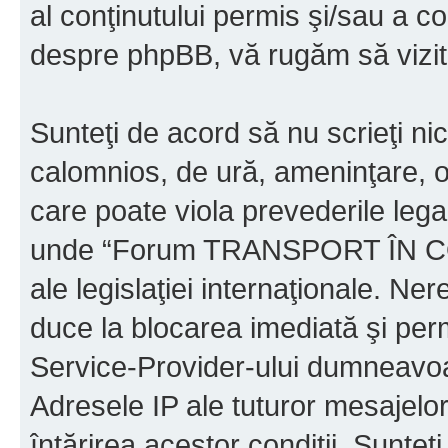
al conţinutului permis şi/sau a co
despre phpBB, vă rugăm să vizit
Sunteţi de acord să nu scrieţi ni
calomnios, de ură, ameninţare, o
care poate viola prevederile legal
unde “Forum TRANSPORT ÎN C
ale legislaţiei internaţionale. N
duce la blocarea imediată şi perm
Service-Provider-ului dumneavo
Adresele IP ale tuturor mesajelor
întărirea acestor condiţii. Sun