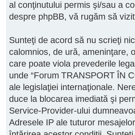
al conţinutului permis şi/sau a co
despre phpBB, vă rugăm să vizit
Sunteţi de acord să nu scrieţi ni
calomnios, de ură, ameninţare, o
care poate viola prevederile legal
unde “Forum TRANSPORT ÎN C
ale legislaţiei internaţionale. N
duce la blocarea imediată şi perm
Service-Provider-ului dumneavo
Adresele IP ale tuturor mesajelor
întărirea acestor condiţii. Sun