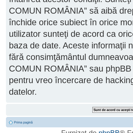
COMUN ROMÂNIA” să aibă dreptu
închide orice subiect în orice mo
utilizator sunteţi de acord ca ori
baza de date. Aceste informaţii nu
fără consimţământul dumneavo
COMUN ROMÂNIA” sau phpBB nu p
pentru vreo încercare de hackin
datelor.
Prima pagină
Furnizat de
phpBB
® F