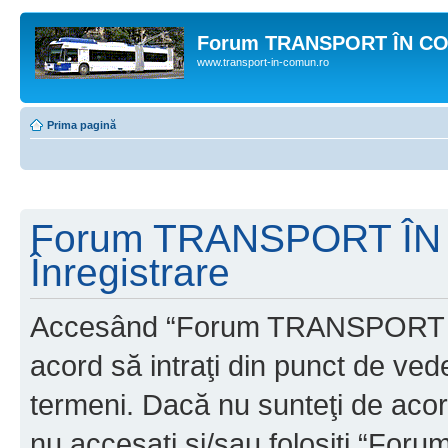
Forum TRANSPORT ÎN C
www.transport-in-comun.ro
Prima pagină
Forum TRANSPORT ÎN
Înregistrare
Accesând “Forum TRANSPORT 
acord să intraţi din punct de ved
termeni. Dacă nu sunteţi de acor
nu accesaţi şi/sau folosiţi “