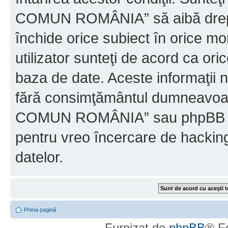
COMUN ROMÂNIA” să aibă dreptu
închide orice subiect în orice mo
utilizator sunteţi de acord ca ori
baza de date. Aceste informaţii nu
fără consimţământul dumneavo
COMUN ROMÂNIA” sau phpBB nu p
pentru vreo încercare de hackin
datelor.
Prima pagină
Furnizat de
phpBB
® F