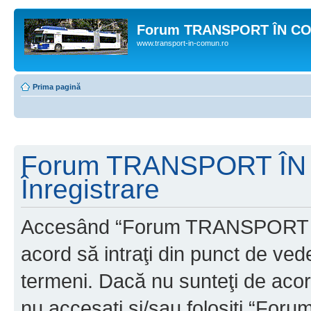
Forum TRANSPORT ÎN C
www.transport-in-comun.ro
Prima pagină
Forum TRANSPORT ÎN
Înregistrare
Accesând “Forum TRANSPORT 
acord să intraţi din punct de ved
termeni. Dacă nu sunteţi de acor
nu accesaţi şi/sau folosiţi “