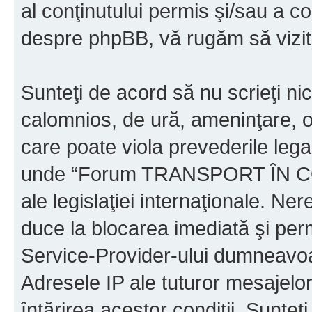
al conţinutului permis şi/sau a co
despre phpBB, vă rugăm să vizit
Sunteţi de acord să nu scrieţi ni
calomnios, de ură, ameninţare, o
care poate viola prevederile legal
unde “Forum TRANSPORT ÎN C
ale legislaţiei internaţionale. N
duce la blocarea imediată şi perm
Service-Provider-ului dumneavo
Adresele IP ale tuturor mesajelor
întărirea acestor condiţii. Sun