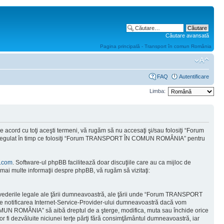
Căutare avansată
Pagina principală - Transport în comun România
FAQ
Autentificare
Limba:
ord cu toţi aceşti termeni, vă rugăm să nu accesaţi şi/sau folosiţi “Forum
od regulat în timp ce folosiţi “Forum TRANSPORT ÎN COMUN ROMÂNIA” pentru
.com
. Software-ul phpBB facilitează doar discuţiile care au ca mijloc de
mai multe informaţii despre phpBB, vă rugăm să vizitaţi:
prevederile legale ale ţării dumneavoastră, ale ţării unde “Forum TRANSPORT
e notificarea Internet-Service-Provider-ului dumneavoastră dacă vom
COMUN ROMÂNIA” să aibă dreptul de a şterge, modifica, muta sau închide orice
vor fi dezvăluite niciunei terţe părţi fără consimţământul dumneavoastră, iar