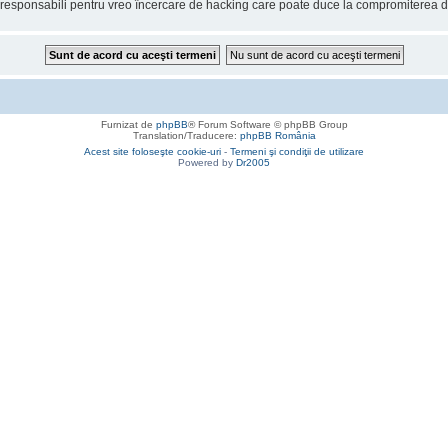
onsabili pentru vreo încercare de hacking care poate duce la compromiterea da
Furnizat de
phpBB
® Forum Software © phpBB Group
Translation/Traducere:
phpBB România
Acest site foloseşte cookie-uri
-
Termeni şi condiţii de utilizare
Powered by
Dr2005