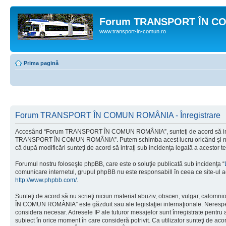
Forum TRANSPORT ÎN C
www.transport-in-comun.ro
Prima pagină
Forum TRANSPORT ÎN COMUN ROMÂNIA - Înregistrare
Accesând “Forum TRANSPORT ÎN COMUN ROMÂNIA”, sunteţi de acord să intraţi di
TRANSPORT ÎN COMUN ROMÂNIA”. Putem schimba acest lucru oricând şi ne vom
că după modificări sunteţi de acord să intraţi sub incidenţa legală a acestor t
Forumul nostru foloseşte phpBB, care este o soluţie publicată sub incidenţa “
comunicare internetul, grupul phpBB nu este responsabill în ceea ce site-ul a
http://www.phpbb.com/
.
Sunteţi de acord să nu scrieţi niciun material abuziv, obscen, vulgar, calomn
ÎN COMUN ROMÂNIA” este găzduit sau ale legislaţiei internaţionale. Nerespe
considera necesar. Adresele IP ale tuturor mesajelor sunt înregistrate pent
subiect în orice moment în care consideră potrivit. Ca utilizator sunteţi de aco