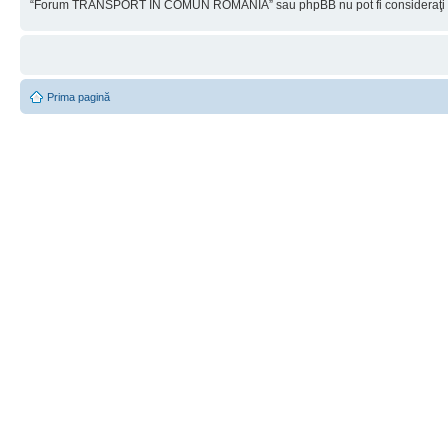
“Forum TRANSPORT ÎN COMUN ROMÂNIA” sau phpBB nu pot fi consideraţi resp
Prima pagină