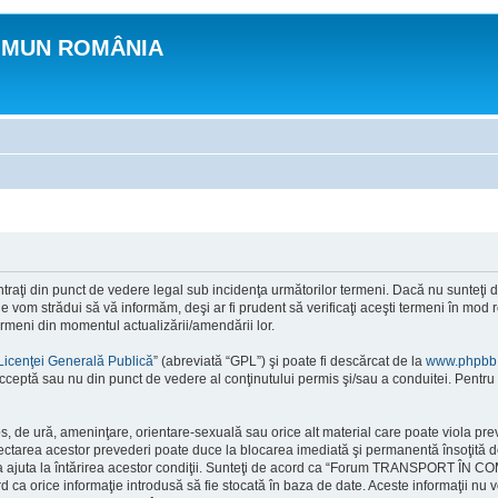
OMUN ROMÂNIA
n punct de vedere legal sub incidenţa următorilor termeni. Dacă nu sunteţi de ac
 strădui să vă informăm, deşi ar fi prudent să verificaţi aceşti termeni în m
ermeni din momentul actualizării/amendării lor.
Licenţei Generală Publică
” (abreviată “GPL”) şi poate fi descărcat de la
www.phpbb
cceptă sau nu din punct de vedere al conţinutului permis şi/sau a conduitei. Pentru 
ios, de ură, ameninţare, orientare-sexuală sau orice alt material care poate viola 
ctarea acestor prevederi poate duce la blocarea imediată şi permanentă însoţită d
ru a ajuta la întărirea acestor condiţii. Sunteţi de acord ca “Forum TRANSPORT ÎN 
rd ca orice informaţie introdusă să fie stocată în baza de date. Aceste informaţii nu 