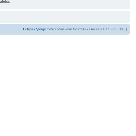
telor.
Echipa
•
Şterge toate cookie-urile forumului
• Ora este UTC + 1 [
DST
]